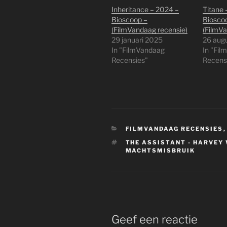
Inheritance – 2024 –
Titane 
Bioscoop –
Biosco
(FilmVandaag recensie)
(FilmVa
29 januari 2025
26 aug
In "FilmVandaag
In "Fi
Recensies"
Recens
CATEGORIEËN
FILMVANDAAG RECENSIES
TAGS
THE ASSISTANT - HARVEY 
MACHTSMISBRUIK
Geef een reactie