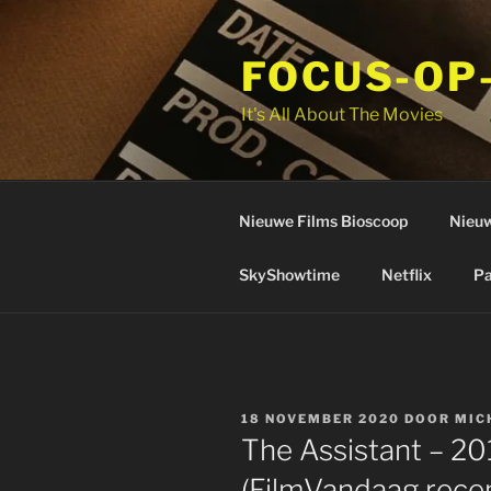
Ga
naar
FOCUS-OP
de
inhoud
It's All About The Movies
Nieuwe Films Bioscoop
Nieuw
SkyShowtime
Netflix
Pa
GEPLAATST
18 NOVEMBER 2020
DOOR
MIC
OP
The Assistant – 20
(FilmVandaag recen