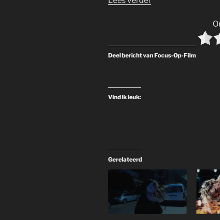
Lees verder
O
Deel bericht van Focus-Op-Film
Vind ik leuk:
Gerelateerd