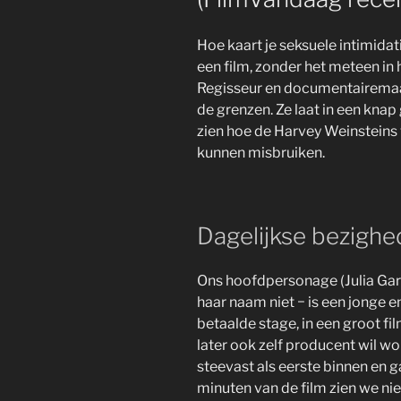
Hoe kaart je seksuele intimida
een film, zonder het meteen in 
Regisseur en documentairemaak
de grenzen. Ze laat in een kna
zien hoe de Harvey Weinsteins
kunnen misbruiken.
Dagelijkse bezigh
Ons hoofdpersonage (Julia Garn
haar naam niet − is een jonge 
betaalde stage, in een groot f
later ook zelf producent wil wo
steevast als eerste binnen en ga
minuten van de film zien we nie