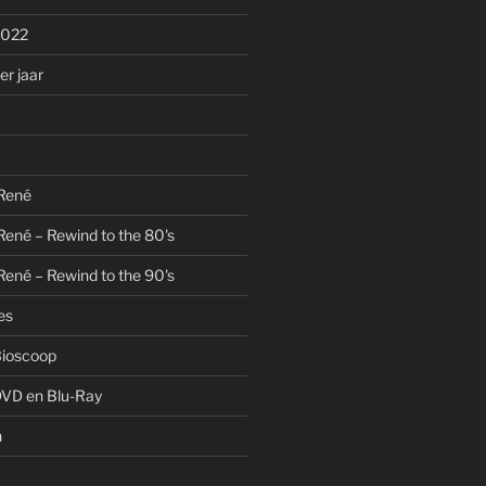
2022
r jaar
 René
René – Rewind to the 80's
René – Rewind to the 90's
es
Bioscoop
DVD en Blu-Ray
n