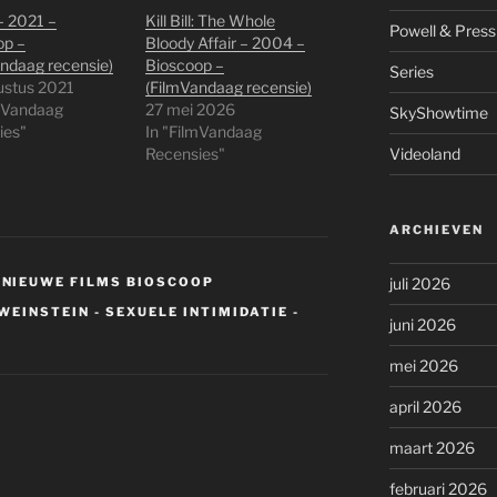
– 2021 –
Kill Bill: The Whole
Powell & Press
op –
Bloody Affair – 2004 –
ndaag recensie)
Bioscoop –
Series
ustus 2021
(FilmVandaag recensie)
lmVandaag
27 mei 2026
SkyShowtime
ies"
In "FilmVandaag
Recensies"
Videoland
ARCHIEVEN
,
NIEUWE FILMS BIOSCOOP
juli 2026
WEINSTEIN - SEXUELE INTIMIDATIE -
juni 2026
mei 2026
april 2026
maart 2026
februari 2026