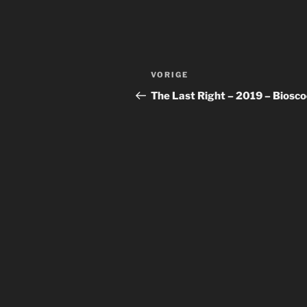
Bericht
Vorig
VORIGE
navigatie
bericht
The Last Right – 2019 – Biosc