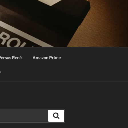
Versus René
Amazon Prime
n
Zoeken