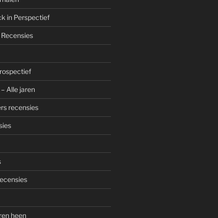
k in Perspectief
 Recensies
trospectief
– Alle jaren
rs recensies
sies
s
ecensies
aren heen