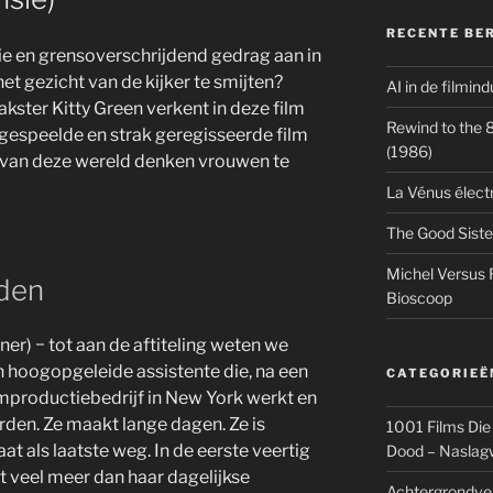
RECENTE BE
tie en grensoverschrijdend gedrag aan in
het gezicht van de kijker te smijten?
AI in de filmin
ster Kitty Green verkent in deze film
Rewind to the 80
p gespeelde en strak geregisseerde film
(1986)
 van deze wereld denken vrouwen te
La Vénus élect
The Good Siste
Michel Versus 
eden
Bioscoop
er) − tot aan de aftiteling weten we
en hoogopgeleide assistente die, na een
CATEGORIEË
ilmproductiebedrijf in New York werkt en
rden. Ze maakt lange dagen. Ze is
1001 Films Die
at als laatste weg. In de eerste veertig
Dood – Naslag
t veel meer dan haar dagelijkse
Achtergrondve