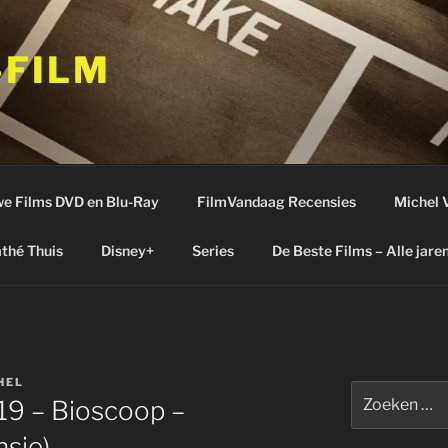
-FILM
e Films DVD en Blu-Ray
FilmVandaag Recensies
Michel 
thé Thuis
Disney+
Series
De Beste Films – Alle jare
HEL
Zoeken
19 – Bioscoop –
naar:
sie)