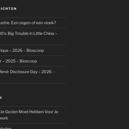
RICHTEN
dustrie. Een zegen of een vloek?
’s: Big Trouble in Little China –
rique – 2026 – Bioscoop
r – 2025 – Bioscoop
René: Disclosure Day – 2026 -
N
 Je Gezien Moet Hebben Voor Je
werk
rhalen