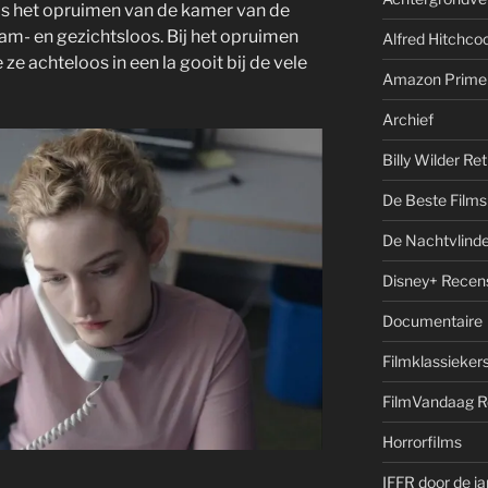
is het opruimen van de kamer van de
aam- en gezichtsloos. Bij het opruimen
Alfred Hitchcoc
ze achteloos in een la gooit bij de vele
Amazon Prime
Archief
Billy Wilder Re
De Beste Films 
De Nachtvlinde
Disney+ Recen
Documentaire
Filmklassieker
FilmVandaag R
Horrorfilms
IFFR door de j