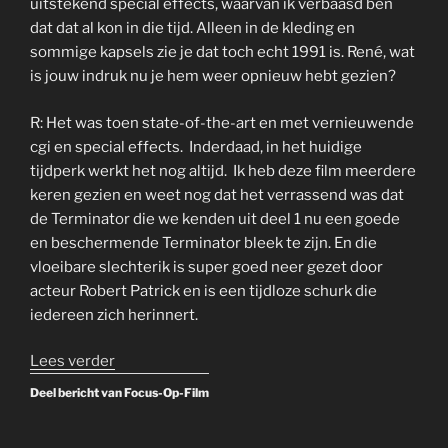
uitstekend special effects, waarvan ik verbaasd ben
dat dat al kon in die tijd. Alleen in de kleding en
sommige kapsels zie je dat toch echt 1991 is. René, wat
is jouw indruk nu je hem weer opnieuw hebt gezien?
R: Het was toen state-of-the-art en met vernieuwende
cgi en special effects. Inderdaad, in het huidige
tijdperk werkt het nog altijd. Ik heb deze film meerdere
keren gezien en weet nog dat het verrassend was dat
de Terminator die we kenden uit deel 1 nu een goede
en beschermende Terminator bleek te zijn. En die
vloeibare slechterik is super goed neer gezet door
acteur Robert Patrick en is een tijdloze schurk die
iedereen zich herinnert.
“Rewind
Lees verder
to
Deel bericht van Focus-Op-Film
the
90’s: