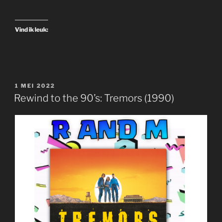
90’s:
Gladiator
Vind ik leuk:
(2000)”
GEPLAATST
1 MEI 2022
OP
Rewind to the 90’s: Tremors (1990)