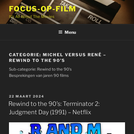
Ga
FOCUS-OP-FILM
naar
It's All About The Movies
de
inhoud
Menu
CATEGORIE:
MICHEL VERSUS RENÉ –
REWIND TO THE 90’S
Sub-categorie: Rewind to the 90’s
Besprekingen van jaren 90 films
GEPLAATST
22 MAART 2024
OP
Rewind to the 90’s: Terminator 2:
Judgment Day (1991) – Netflix