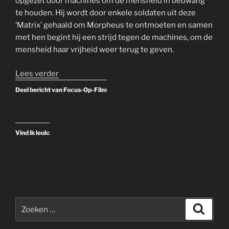
opgezet door machines om de mensheid in bedwang
te houden. Hij wordt door enkele soldaten uit deze
‘Matrix’ gehaald om Morpheus te ontmoeten en samen
met hen begint hij een strijd tegen de machines, om de
mensheid haar vrijheid weer terug te geven.
“Rewind
Lees verder
to
Deel bericht van Focus-Op-Film
the
90’s:
The
Vind ik leuk:
Matrix
(1999)
–
Netflix”
Zoeken
Zoeke
naar: