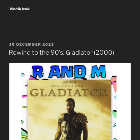
Terminator
Vind ik leuk:
2:
Judgment
Day
(1991)
–
GEPLAATST
10 DECEMBER 2023
Netflix”
OP
Rewind to the 90’s: Gladiator (2000)