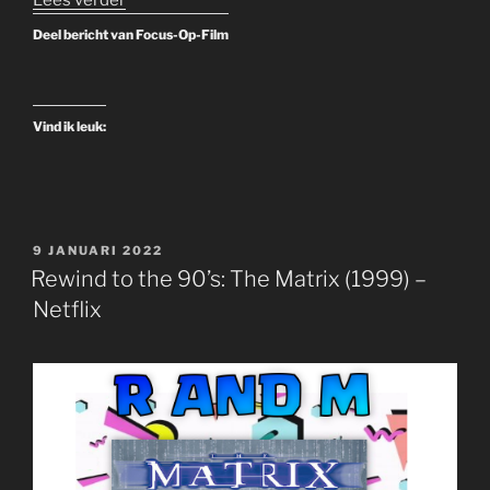
Lees verder
to
Deel bericht van Focus-Op-Film
the
90’s:
Seven
Vind ik leuk:
(1995)
–
Netflix”
GEPLAATST
9 JANUARI 2022
OP
Rewind to the 90’s: The Matrix (1999) –
Netflix