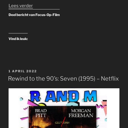
“Rewind
Lees verder
to
Deel bericht van Focus-Op-Film
the
90’s:
Tremors
Vind ik leuk:
(1990)”
GEPLAATST
1 APRIL 2022
OP
Rewind to the 90’s: Seven (1995) – Netflix