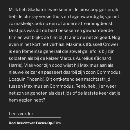
M: Ik heb Gladiator twee keer in de bioscoop gezien, ik
heb de blu-ray versie thuis en tegenwoordig kijk je net
zo makkelijk ook op een of andere streamingdienst.
Destijds was dit de best bekeken en gewaardeerde
film en wat blijkt: de film blijft anno nu net zo goed. Nog
even in het kort het verhaal. Maximus (Russell Crowe)
is een Romeinse generaal die zowel geliefd is bij zijn
soldaten als bij de keizer Marcus Aurelius (Richard
Harris). Vlak voor zijn dood wijst hij Maximus aan als
nieuwe keizer en passeert daarbij zijn zoon Commodus
(Joaquin Phoenix). Dit ontketend een machtsstrijd
tussen Maximus en Commodus. René, heb jij er weer
net zo van genoten als destijds of de laatste keer dat je
hem gezien hebt?
“Rewind
Lees verder
to
Deel bericht van Focus-Op-Film
the