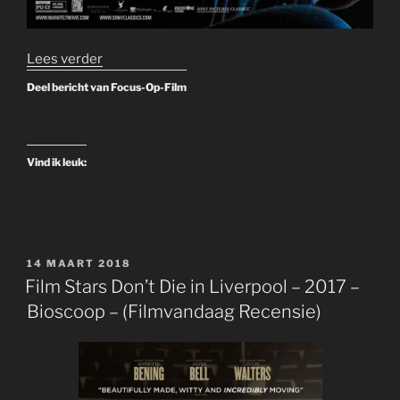
“The
Lees verder
Secret
Deel bericht van Focus-Op-Film
Man
–
2017
Vind ik leuk:
–
Videoland”
GEPLAATST
14 MAART 2018
OP
Film Stars Don’t Die in Liverpool – 2017 –
Bioscoop – (Filmvandaag Recensie)