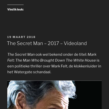
Videoland”
Vind ik leuk:
GEPLAATST
19 MAART 2018
OP
The Secret Man – 2017 – Videoland
The Secret Man
ook wel bekend onder de titel:
Mark
Felt: The Man Who Brought Down The White House
is
een politieke thriller over Mark Felt, de klokkenluider in
het Watergate schandaal.