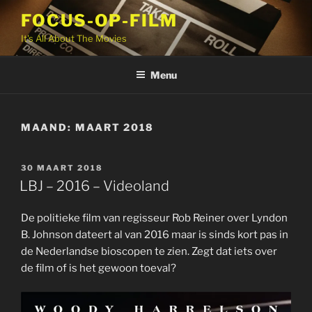
Ga
FOCUS-OP-FILM
naar
It's All About The Movies
de
inhoud
Menu
MAAND:
MAART 2018
GEPLAATST
30 MAART 2018
OP
LBJ – 2016 – Videoland
De politieke film van regisseur Rob Reiner over Lyndon
B. Johnson dateert al van 2016 maar is sinds kort pas in
de Nederlandse bioscopen te zien. Zegt dat iets over
de film of is het gewoon toeval?