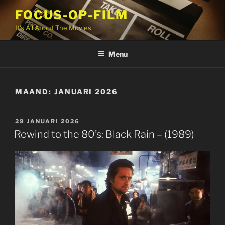
Ga
FOCUS-OP-FILM
naar
It's All About The Movies
de
inhoud
Menu
MAAND:
JANUARI 2026
GEPLAATST
29 JANUARI 2026
OP
Rewind to the 80’s: Black Rain – (1989)