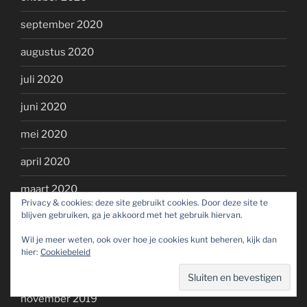
september 2020
augustus 2020
juli 2020
juni 2020
mei 2020
april 2020
maart 2020
Privacy & cookies: deze site gebruikt cookies. Door deze site te
blijven gebruiken, ga je akkoord met het gebruik hiervan.
februari 2020
Wil je meer weten, ook over hoe je cookies kunt beheren, kijk dan
januari 2020
hier:
Cookiebeleid
december 2019
november 2019