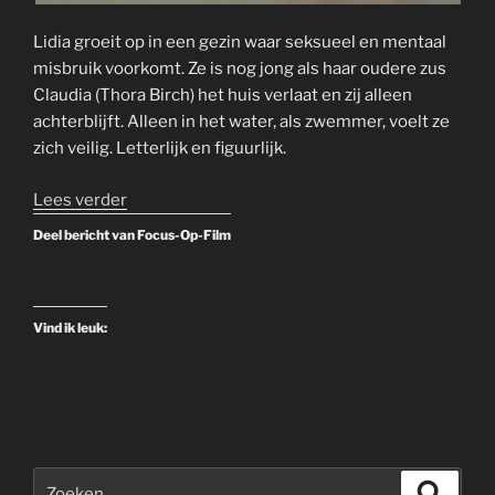
Lidia groeit op in een gezin waar seksueel en mentaal
misbruik voorkomt. Ze is nog jong als haar oudere zus
Claudia (Thora Birch) het huis verlaat en zij alleen
achterblijft. Alleen in het water, als zwemmer, voelt ze
zich veilig. Letterlijk en figuurlijk.
“The
Lees verder
Chronology
Deel bericht van Focus-Op-Film
of
Water
–
Vind ik leuk:
2025
–
Bioscoop”
Zoeken
Zoeke