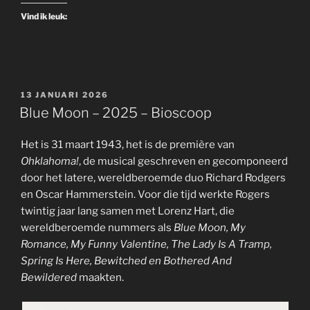
Vind ik leuk:
GEPLAATST
13 JANUARI 2026
OP
Blue Moon – 2025 – Bioscoop
Het is 31 maart 1943, het is de première van
Ohklahoma!
, de musical geschreven en gecomponeerd
door het latere, wereldberoemde duo Richard Rodgers
en Oscar Hammerstein. Voor die tijd werkte Rogers
twintig jaar lang samen met Lorenz Hart, die
wereldberoemde nummers als
Blue Moon, My
Romance, My Funny Valentine, The Lady Is A Tramp,
Spring Is Here, Bewitched en Bothered And
Bewildered
maakten.