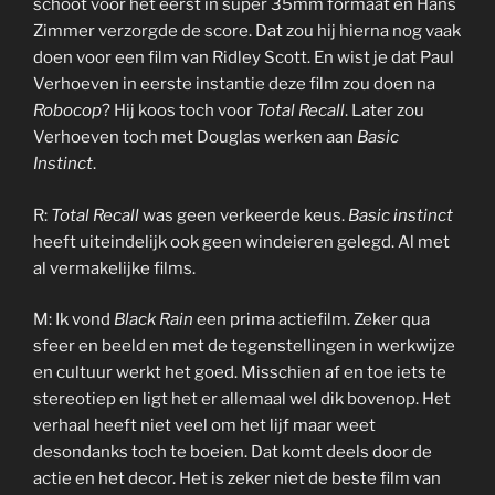
schoot voor het eerst in super 35mm formaat en Hans
Zimmer verzorgde de score. Dat zou hij hierna nog vaak
doen voor een film van Ridley Scott. En wist je dat Paul
Verhoeven in eerste instantie deze film zou doen na
Robocop
? Hij koos toch voor
Total Recall
. Later zou
Verhoeven toch met Douglas werken aan
Basic
Instinct
.
R:
Total Recall
was geen verkeerde keus.
Basic instinct
heeft uiteindelijk ook geen windeieren gelegd. Al met
al vermakelijke films.
M: Ik vond
Black Rain
een prima actiefilm. Zeker qua
sfeer en beeld en met de tegenstellingen in werkwijze
en cultuur werkt het goed. Misschien af en toe iets te
stereotiep en ligt het er allemaal wel dik bovenop. Het
verhaal heeft niet veel om het lijf maar weet
desondanks toch te boeien. Dat komt deels door de
actie en het decor. Het is zeker niet de beste film van