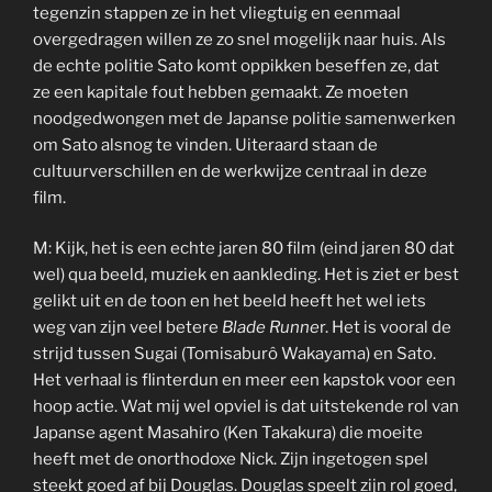
tegenzin stappen ze in het vliegtuig en eenmaal
overgedragen willen ze zo snel mogelijk naar huis. Als
de echte politie Sato komt oppikken beseffen ze, dat
ze een kapitale fout hebben gemaakt. Ze moeten
noodgedwongen met de Japanse politie samenwerken
om Sato alsnog te vinden. Uiteraard staan de
cultuurverschillen en de werkwijze centraal in deze
film.
M: Kijk, het is een echte jaren 80 film (eind jaren 80 dat
wel) qua beeld, muziek en aankleding. Het is ziet er best
gelikt uit en de toon en het beeld heeft het wel iets
weg van zijn veel betere
Blade Runne
r. Het is vooral de
strijd tussen Sugai (Tomisaburô Wakayama) en Sato.
Het verhaal is flinterdun en meer een kapstok voor een
hoop actie. Wat mij wel opviel is dat uitstekende rol van
Japanse agent Masahiro (Ken Takakura) die moeite
heeft met de onorthodoxe Nick. Zijn ingetogen spel
steekt goed af bij Douglas. Douglas speelt zijn rol goed,