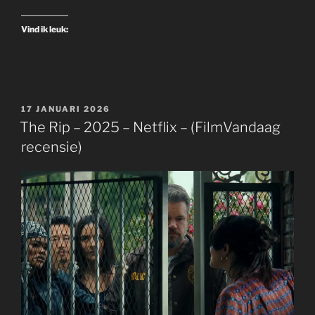
Vind ik leuk:
GEPLAATST
17 JANUARI 2026
OP
The Rip – 2025 – Netflix – (FilmVandaag
recensie)