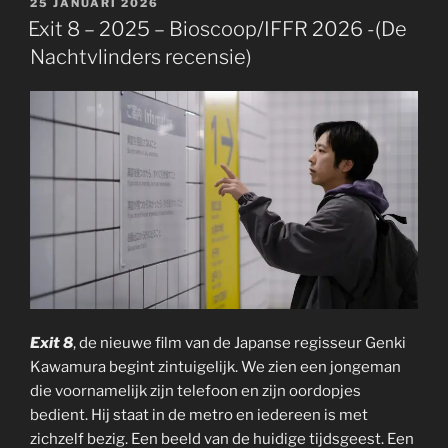
GEPLAATST
25 JANUARI 2026
OP
Exit 8 – 2025 – Bioscoop/IFFR 2026 -(De
Nachtvlinders recensie)
Exit 8
, de nieuwe film van de Japanse regisseur Genki
Kawamura begint zintuigelijk. We zien een jongeman
die voornamelijk zijn telefoon en zijn oordopjes
bedient. Hij staat in de metro en iedereen is met
zichzelf bezig. Een beeld van de huidige tijdsgeest. Een