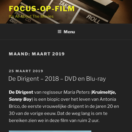
Ga
FOCUS-OP-FILM
naar
It's All About The Movies
de
inhoud
Menu
MAAND:
MAART 2019
GEPLAATST
25 MAART 2019
OP
De Dirigent – 2018 – DVD en Blu-ray
De Dirigent
van regisseur
Maria Peters
(
Kruimeltje,
Sonny Boy
) is een biopic over het leven van Antonia
Brico, de eerste vrouwelijke dirigent in de jaren 20 en
30 van de vorige eeuw. Dat de weg lang is om te
bereiken zien we in deze film van ruim 2 uur.