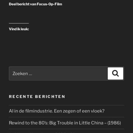
Dirigent
Deel bericht van Focus-Op-Film
–
2018
–
Vind ik leuk:
DVD
en
Blu-
ray”
Zoeken
Zoeke
naar:
RECENTE BERICHTEN
AI in de filmindustrie. Een zegen of een vloek?
Rewind to the 80’s: Big Trouble in Little China – (1986)