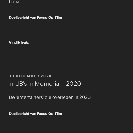
film.nl
Deel bericht van Focus-Op-Film
Vind ik leuk:
GEPLAATST
30 DECEMBER 2020
OP
ImdB’s In Memoriam 2020
De ‘entertainers’ die overleden in 2020
Deel bericht van Focus-Op-Film