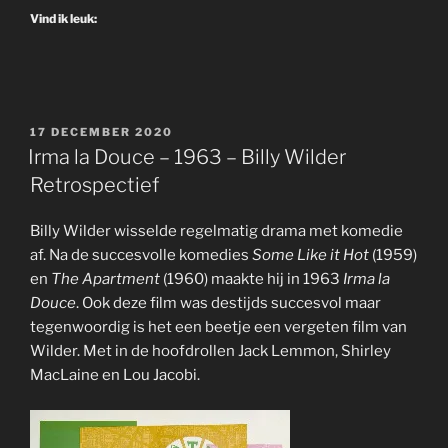
Vind ik leuk:
GEPLAATST
17 DECEMBER 2020
OP
Irma la Douce – 1963 – Billy Wilder
Retrospectief
Billy Wilder wisselde regelmatig drama met komedie
af. Na de succesvolle komedies
Some Like it Hot
(1959)
en
The Apartment
(1960) maakte hij in 1963
Irma la
Douce
. Ook deze film was destijds succesvol maar
tegenwoordig is het een beetje een vergeten film van
Wilder. Met in de hoofdrollen Jack Lemmon, Shirley
MacLaine en Lou Jacobi.