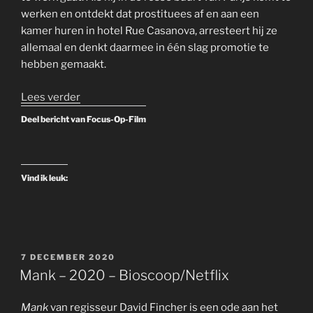
werken en ontdekt dat prostituees af en aan een
kamer huren in hotel Rue Casanova, arresteert hij ze
allemaal en denkt daarmee in één slag promotie te
hebben gemaakt.
“Irma
Lees verder
la
Deel bericht van Focus-Op-Film
Douce
–
1963
Vind ik leuk:
–
Billy
Wilder
Retrospectief”
GEPLAATST
7 DECEMBER 2020
OP
Mank – 2020 – Bioscoop/Netflix
Mank
van regisseur David Fincher is een ode aan het