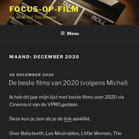
Ga
FOCUS-OP-FILM
naar
It's All About The Movies
de
inhoud
Menu
MAAND:
DECEMBER 2020
GEPLAATST
30 DECEMBER 2020
OP
De beste films van 2020 (volgens Michel)
Ik heb dit jaar mijn lijst met beste films over 2020 via
Cinema.nl van de VPRO gedaan.
Deze kun je zien als je de
link
aanklikt.
Over Babyteeth, Les Misérables, Little Women, The