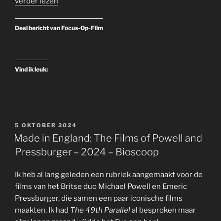
verder lezen
Deel bericht van Focus-Op-Film
Vind ik leuk:
GEPLAATST
5 OKTOBER 2024
OP
Made in England: The Films of Powell and
Pressburger – 2024 – Bioscoop
Ik heb al lang geleden een rubriek aangemaakt voor de
films van het Britse duo Michael Powell en Emeric
Pressburger, die samen een paar iconische films
maakten. Ik had
The 49th Parallel
al besproken maar