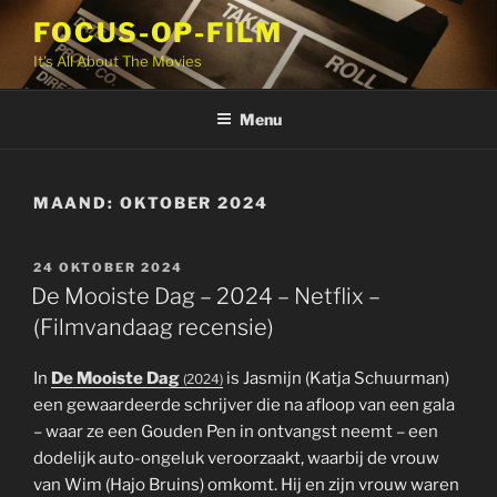
Ga
FOCUS-OP-FILM
naar
It's All About The Movies
de
inhoud
Menu
MAAND:
OKTOBER 2024
GEPLAATST
24 OKTOBER 2024
OP
De Mooiste Dag – 2024 – Netflix –
(Filmvandaag recensie)
In
De Mooiste Dag
is Jasmijn (Katja Schuurman)
(2024)
een gewaardeerde schrijver die na afloop van een gala
– waar ze een Gouden Pen in ontvangst neemt – een
dodelijk auto-ongeluk veroorzaakt, waarbij de vrouw
van Wim (Hajo Bruins) omkomt. Hij en zijn vrouw waren