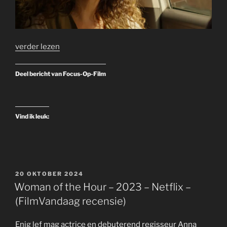
verder lezen
Deel bericht van Focus-Op-Film
Vind ik leuk:
GEPLAATST
20 OKTOBER 2024
OP
Woman of the Hour – 2023 – Netflix –
(FilmVandaag recensie)
Enig lef mag actrice en debuterend regisseur Anna