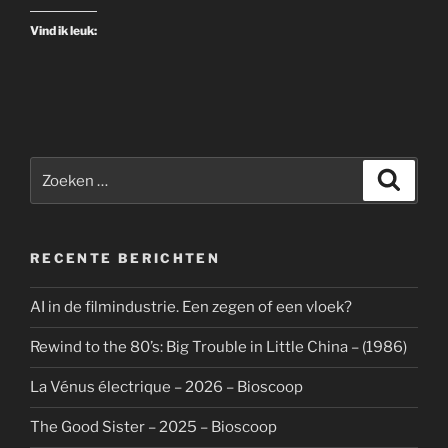
Films
Vind ik leuk:
of
Powell
and
Pressburger
–
2024
Zoeken
Zoeke
–
naar:
Bioscoop”
RECENTE BERICHTEN
AI in de filmindustrie. Een zegen of een vloek?
Rewind to the 80’s: Big Trouble in Little China – (1986)
La Vénus électrique – 2026 – Bioscoop
The Good Sister – 2025 – Bioscoop