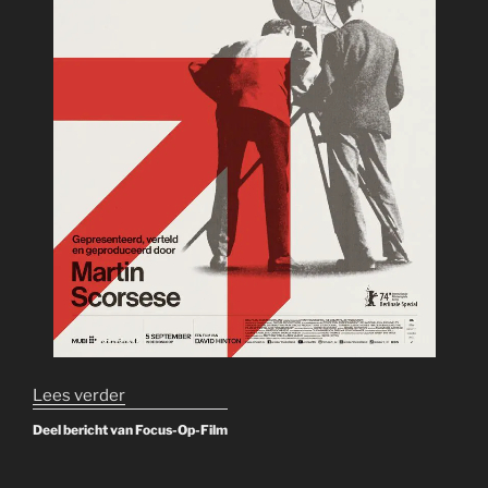
“Made
Lees verder
in
Deel bericht van Focus-Op-Film
England:
The