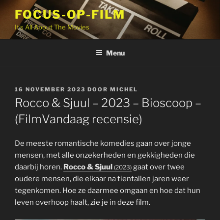
Ga
FOCUS-OP-FILM
naar
It's All About The Movies
de
inhoud
Menu
GEPLAATST
16 NOVEMBER 2023
DOOR
MICHEL
OP
Rocco & Sjuul – 2023 – Bioscoop –
(FilmVandaag recensie)
De meeste romantische komedies gaan over jonge
mensen, met alle onzekerheden en gekkigheden die
daarbij horen.
Rocco & Sjuul
gaat over twee
(2023)
oudere mensen, die elkaar na tientallen jaren weer
tegenkomen. Hoe ze daarmee omgaan en hoe dat hun
leven overhoop haalt, zie je in deze film.