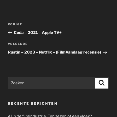
Bericht
Vorig
VORIGE
navigatie
bericht
Coda – 2021 – Apple TV+
Volgend
VOLGENDE
bericht
Rustin – 2023 – Netflix – (FilmVandaag recensie)
Zoeken
Zoeke
naar:
RECENTE BERICHTEN
AI in de filmindustrie. Een zegen of een vloek?