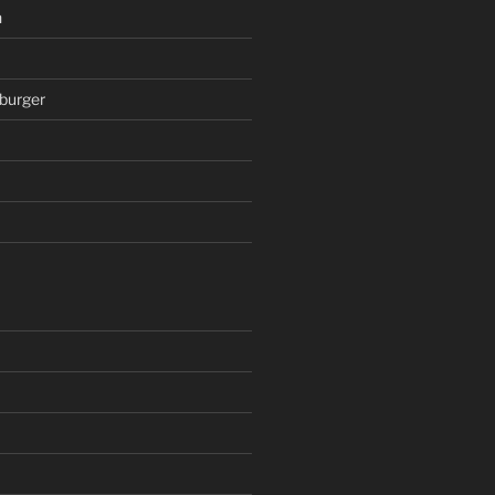
n
burger