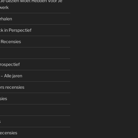
 Je Gezien Moet Hebben Voor Je
werk
rhalen
k in Perspectief
 Recensies
trospectief
– Alle jaren
rs recensies
sies
s
ecensies