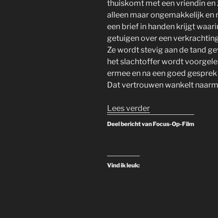
thuiskomt met een vriendin en zij
alleen maar ongemakkelijk en m
een brief in handen krijgt wa
getuigen over een verkrachting 
Ze wordt stevig aan de tand ge
het slachtoffer wordt voorgele
ermee en na een goed gesprek is
Dat vertrouwen wankelt naarma
“The
Lees verder
Good
Deel bericht van Focus-Op-Film
Sister
–
2025
Vind ik leuk:
–
Bioscoop”