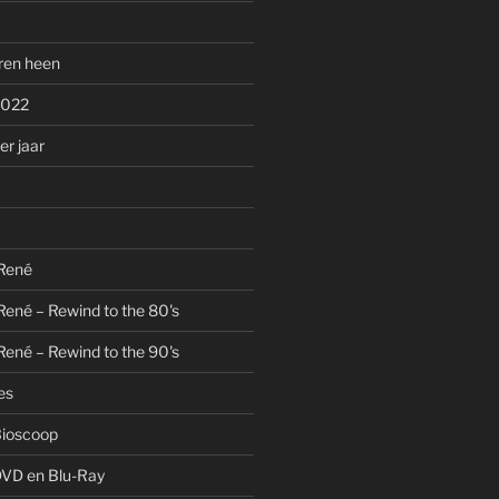
aren heen
2022
r jaar
 René
René – Rewind to the 80's
René – Rewind to the 90's
es
Bioscoop
DVD en Blu-Ray