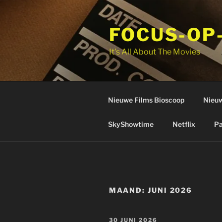
Ga
naar
FOCUS-OP
de
inhoud
It's All About The Movies
Nieuwe Films Bioscoop
Nieuw
SkyShowtime
Netflix
Pa
MAAND:
JUNI 2026
GEPLAATST
30 JUNI 2026