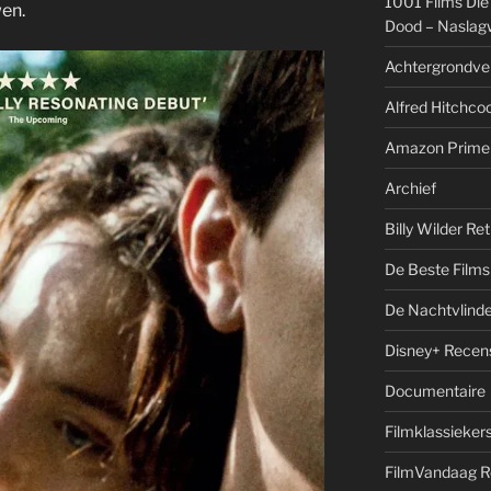
1001 Films Die
wen.
Dood – Naslag
Achtergrondve
Alfred Hitchcoc
Amazon Prime
Archief
Billy Wilder Re
De Beste Films 
De Nachtvlinde
Disney+ Recen
Documentaire
Filmklassieker
FilmVandaag R