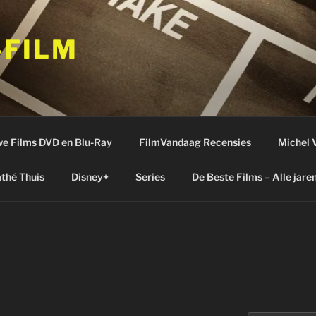
-FILM
e Films DVD en Blu-Ray
FilmVandaag Recensies
Michel 
thé Thuis
Disney+
Series
De Beste Films – Alle jare