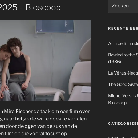
Zoeken
 2025 – Bioscoop
naar:
RECENTE BE
AI in de filmin
Rewind to the 80
(1986)
La Vénus élect
The Good Siste
Michel Versus 
Bioscoop
h Miro Fischer de taak om een film over
 naar het grote witte doek te vertalen.
CATEGORIEË
en door de ogen van de zus van de
n film op die vooral focust op