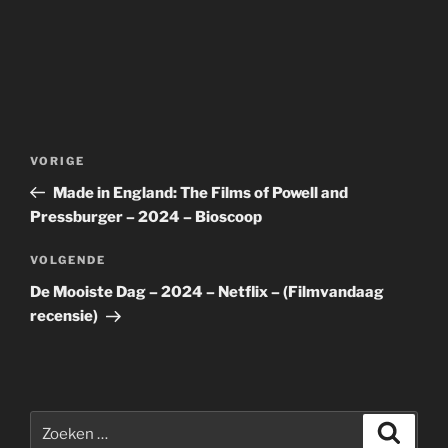
Bericht
Vorig
VORIGE
navigatie
bericht
Made in England: The Films of Powell and
Pressburger – 2024 – Bioscoop
Volgend
VOLGENDE
bericht
De Mooiste Dag – 2024 – Netflix – (Filmvandaag
recensie)
Zoeken
Zoeke
naar: