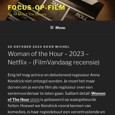
Ga
FOCUS-OP-FILM
naar
It's All About The Movies
de
inhoud
Menu
GEPLAATST
20 OKTOBER 2024
DOOR
MICHEL
OP
Woman of the Hour – 2023 –
Netflix – (FilmVandaag recensie)
Enig lef mag actrice en debuterend regisseur Anna
Kendrick niet ontzegd worden. Je moet het maar
durven om je eerste film als regisseur over een
seriemoordenaar te laten gaan. Saillant detail:
Woman
of The Hour
is gebaseerd op waargebeurde
(2023)
feiten. Hoewel we Kendrick vooral kennen van
komedies, is haar regiedebuut een verontrustende en