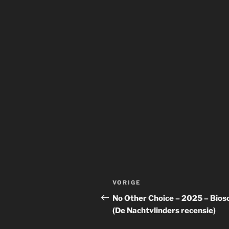
Bericht
Vorig
VORIGE
navigatie
bericht
No Other Choice – 2025 – Bios
(De Nachtvlinders recensie)