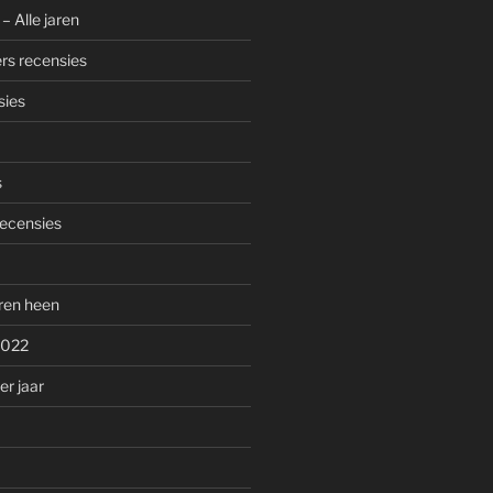
– Alle jaren
rs recensies
sies
s
ecensies
aren heen
2022
r jaar