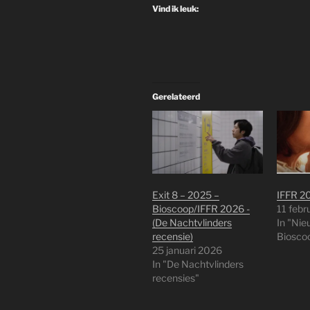
Vind ik leuk:
Gerelateerd
Exit 8 – 2025 –
IFFR 2
Bioscoop/IFFR 2026 -
11 febr
(De Nachtvlinders
In "Nie
recensie)
Biosco
25 januari 2026
In "De Nachtvlinders
recensies"