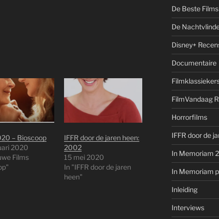
De Beste Films 
De Nachtvlinde
Disney+ Recen
Documentaire
Filmklassieker
FilmVandaag R
Horrorfilms
IFFR door de j
020 – Bioscoop
IFFR door de jaren heen:
uari 2020
2002
In Memoriam 
uwe Films
15 mei 2020
op"
In "IFFR door de jaren
In Memoriam pe
heen"
Inleiding
Interviews