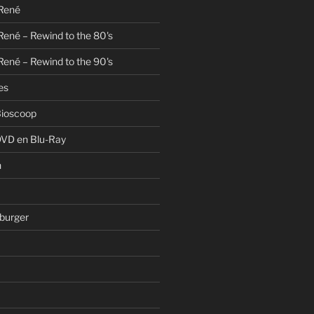
 René
René – Rewind to the 80's
René – Rewind to the 90's
es
Bioscoop
DVD en Blu-Ray
n
burger