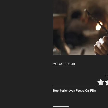
verder lezen
O
Deel bericht van Focus-Op-Film