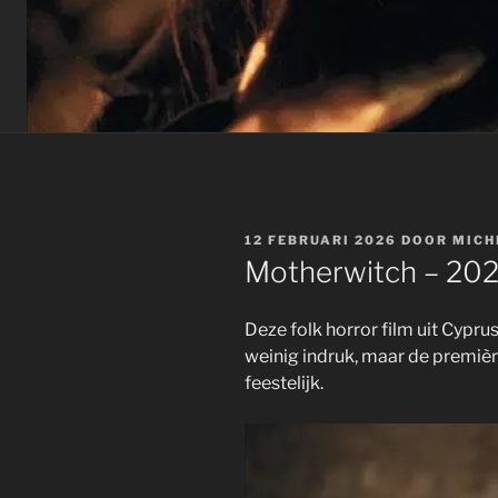
GEPLAATST
12 FEBRUARI 2026
DOOR
MICH
OP
Motherwitch – 202
Deze folk horror film uit Cypr
weinig indruk, maar de premièr
feestelijk.