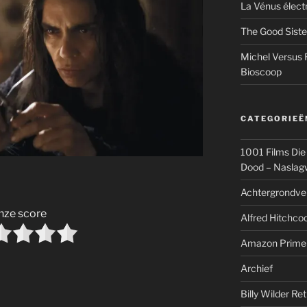
La Vénus élect
The Good Siste
Michel Versus 
Bioscoop
CATEGORIEË
1001 Films Die
Dood – Naslag
Achtergrondve
nze score
Alfred Hitchcoc
Amazon Prime
Archief
Billy Wilder Re