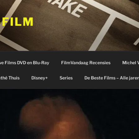
-FILM
e Films DVD en Blu-Ray
FilmVandaag Recensies
Michel 
thé Thuis
Disney+
Series
De Beste Films – Alle jare