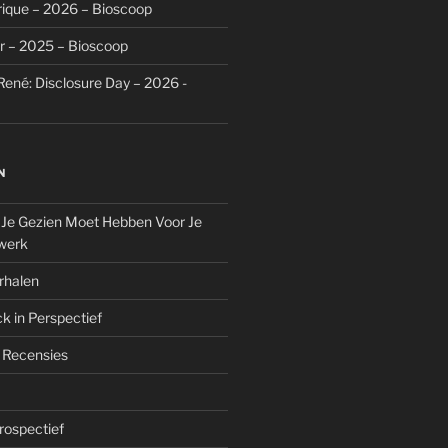
rique – 2026 – Bioscoop
r – 2025 – Bioscoop
René: Disclosure Day – 2026 -
N
 Je Gezien Moet Hebben Voor Je
werk
rhalen
k in Perspectief
 Recensies
trospectief