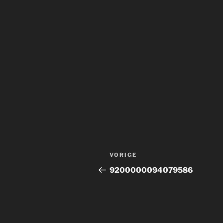
Bericht
Vorig
VORIGE
navigatie
bericht
9200000094079586