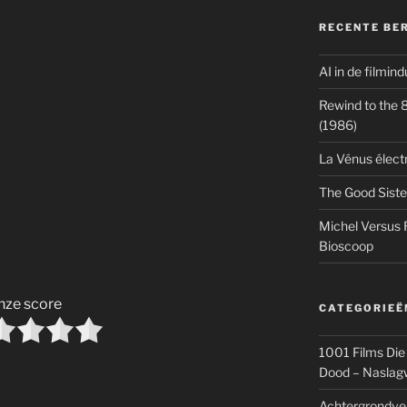
RECENTE BE
AI in de filmin
Rewind to the 80
(1986)
La Vénus élect
The Good Siste
Michel Versus 
Bioscoop
nze score
CATEGORIEË
1001 Films Die
Dood – Naslag
Achtergrondve