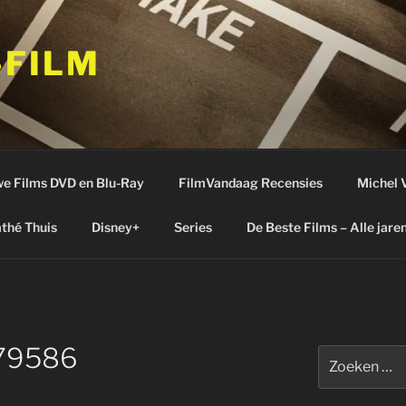
-FILM
e Films DVD en Blu-Ray
FilmVandaag Recensies
Michel 
thé Thuis
Disney+
Series
De Beste Films – Alle jare
79586
Zoeken
naar: