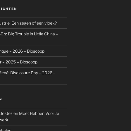
RICHTEN
dustrie. Een zegen of een vloek?
’s: Big Trouble in Little China –
rique – 2026 – Bioscoop
r – 2025 – Bioscoop
René: Disclosure Day – 2026 -
N
 Je Gezien Moet Hebben Voor Je
werk
rhalen