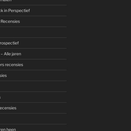
k in Perspectief
 Recensies
trospectief
– Alle jaren
rs recensies
sies
s
ecensies
aren heen