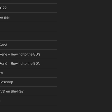
2022
r jaar
 René
René – Rewind to the 80's
René – Rewind to the 90's
es
Bioscoop
DVD en Blu-Ray
n