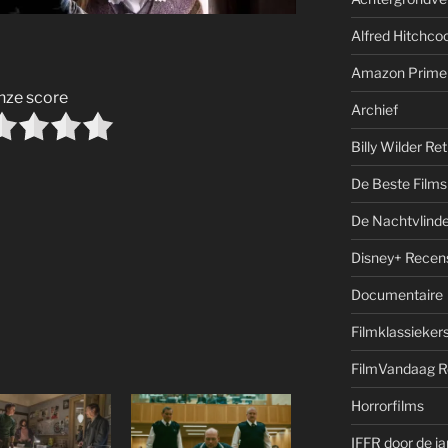
Alfred Hitchcoc
Amazon Prime
nze score
Archief
Billy Wilder Re
De Beste Films 
De Nachtvlinde
Disney+ Recen
Documentaire
Filmklassieker
FilmVandaag R
Horrorfilms
IFFR door de j