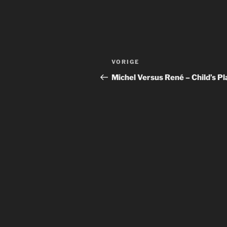
Bericht
Vorig
VORIGE
navigatie
bericht
Michel Versus René – Child’s Pl