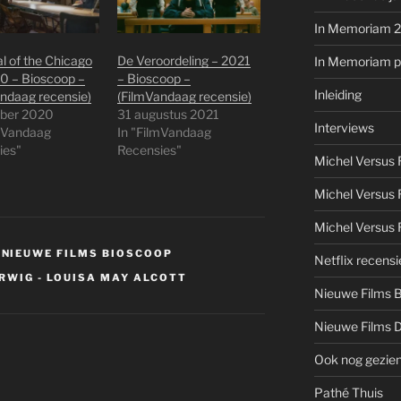
In Memoriam 
al of the Chicago
De Veroordeling – 2021
In Memoriam pe
0 – Bioscoop –
– Bioscoop –
Inleiding
ndaag recensie)
(FilmVandaag recensie)
ober 2020
31 augustus 2021
Interviews
lmVandaag
In "FilmVandaag
ies"
Recensies"
Michel Versus
Michel Versus 
Michel Versus 
,
NIEUWE FILMS BIOSCOOP
Netflix recensi
ERWIG - LOUISA MAY ALCOTT
Nieuwe Films 
Nieuwe Films 
Ook nog gezie
Pathé Thuis