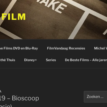
-FILM
e Films DVD en Blu-Ray
FilmVandaag Recensies
Michel 
thé Thuis
Disney+
Series
De Beste Films – Alle jare
L
Zoeken
19 – Bioscoop
naar:
sie)