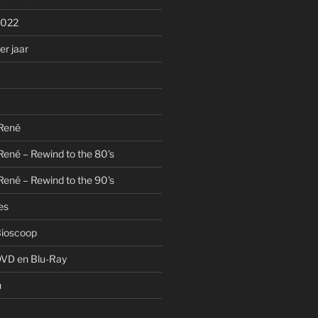
2022
r jaar
 René
René – Rewind to the 80's
René – Rewind to the 90's
es
Bioscoop
DVD en Blu-Ray
n