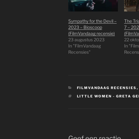
Sympathy for the Devil –
The Tri
2023 – Bioscoop
7 – 202
(FilmVandaag recensie)
(FilmVa
23 augustus 2023
22 okt
In "FilmVandaag
In "Fi
Recensies"
Recens
CATEGORIEËN
FILMVANDAAG RECENSIES
TAGS
LITTLE WOMEN - GRETA G
Geef een reactie