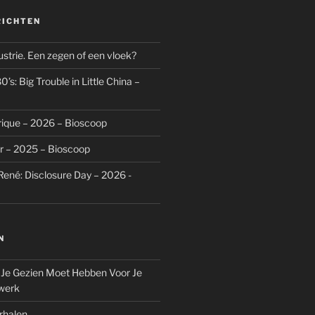
RICHTEN
dustrie. Een zegen of een vloek?
’s: Big Trouble in Little China –
rique – 2026 – Bioscoop
r – 2025 – Bioscoop
René: Disclosure Day – 2026 -
N
 Je Gezien Moet Hebben Voor Je
werk
rhalen