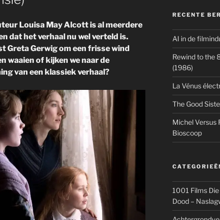
RECENTE BE
teur Louisa May Alcott is al meerdere
n dat het verhaal nu wel verteld is.
AI in de filmin
st Greta Gerwig om een frisse wind
Rewind to the 80
en waaien of kijken we naar de
(1986)
ming van een klassiek verhaal?
La Vénus élect
The Good Siste
Michel Versus 
Bioscoop
CATEGORIEË
1001 Films Die
Dood – Naslag
Achtergrondve