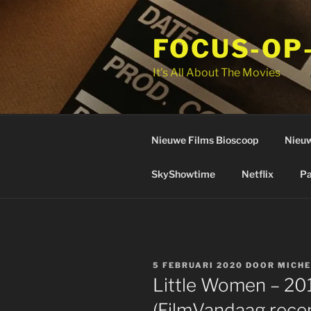
Ga
naar
FOCUS-OP
de
inhoud
It's All About The Movies
Nieuwe Films Bioscoop
Nieuw
SkyShowtime
Netflix
Pa
GEPLAATST
5 FEBRUARI 2020
DOOR
MICHE
OP
Little Women – 20
(FilmVandaag recen