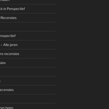
k in Perspectief
 Recensies
trospectief
– Alle jaren
rs recensies
sies
s
ecensies
aren heen