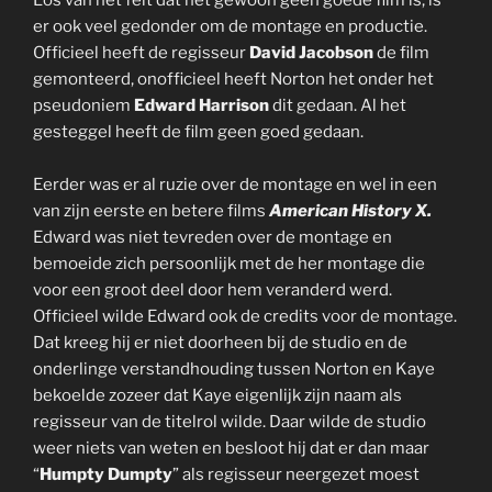
Los van het feit dat het gewoon geen goede film is, is
er ook veel gedonder om de montage en productie.
Officieel heeft de regisseur
David Jacobson
de film
gemonteerd, onofficieel heeft Norton het onder het
pseudoniem
Edward Harrison
dit gedaan. Al het
gesteggel heeft de film geen goed gedaan.
Eerder was er al ruzie over de montage en wel in een
van zijn eerste en betere films
American History X.
Edward was niet tevreden over de montage en
bemoeide zich persoonlijk met de her montage die
voor een groot deel door hem veranderd werd.
Officieel wilde Edward ook de credits voor de montage.
Dat kreeg hij er niet doorheen bij de studio en de
onderlinge verstandhouding tussen Norton en Kaye
bekoelde zozeer dat Kaye eigenlijk zijn naam als
regisseur van de titelrol wilde. Daar wilde de studio
weer niets van weten en besloot hij dat er dan maar
“
Humpty Dumpty
” als regisseur neergezet moest