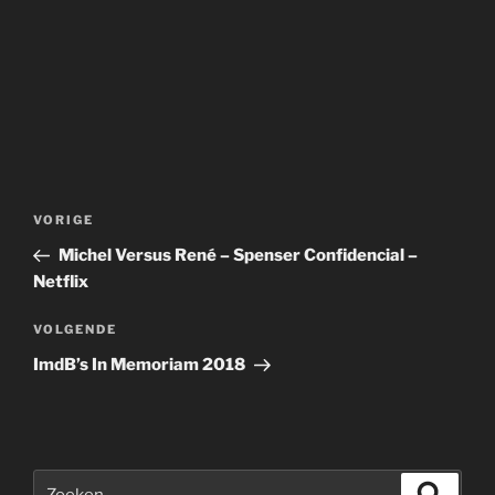
Bericht
Vorig
VORIGE
navigatie
bericht
Michel Versus René – Spenser Confidencial –
Netflix
Volgend
VOLGENDE
bericht
ImdB’s In Memoriam 2018
Zoeken
Zoeke