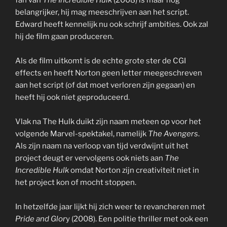
fan van
The Incredible Hulk
(2008) is maar nog
belangrijker, hij mag meeschrijven aan het script.
Edward heeft kennelijk nu ook schrijf ambities. Ook zal
hij de film gaan produceren.
Als de film uitkomt is de echte grote ster de CGI
effects en heeft Norton geen letter meegeschreven
aan het script (of dat moet verloren zijn gegaan) en
heeft hij ook niet geproduceerd.
Vlak na The Hulk duikt zijn naam meteen op voor het
volgende Marvel-spektakel, namelijk
The Avengers
.
Als zijn naam na verloop van tijd verdwijnt uit het
project deugt er vervolgens ook niets aan
The
Incredible Hulk
omdat Norton zijn creativiteit niet in
het project kon of mocht stoppen.
In hetzelfde jaar lijkt hij zich weer te revancheren met
Pride and Glor
y (2008). Een politie thriller met ook een