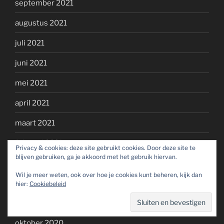
september 2021
augustus 2021
juli 2021
juni 2021
mei 2021
april 2021
maart 2021
februari 2021
Privacy & cookies: deze site gebruikt cookies. Door deze site te
blijven gebruiken, ga je akkoord met het gebruik hiervan.
januari 2021
Wil je meer weten, ook over hoe je cookies kunt beheren, kijk dan
december 2020
hier:
Cookiebeleid
november 2020
oktober 2020