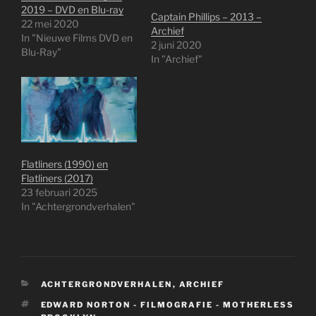
2019 – DVD en Blu-ray
Captain Phillips – 2013 –
22 mei 2020
Archief
In "Nieuwe Films DVD en
2 juni 2020
Blu-Ray"
In "Archief"
Flatliners (1990) en
Flatliners (2017)
23 februari 2025
In "Achtergrondverhalen"
CATEGORIEËN
ACHTERGRONDVERHALEN
,
ARCHIEF
TAGS
EDWARD NORTON - FILMOGRAFIE - MOTHERLESS