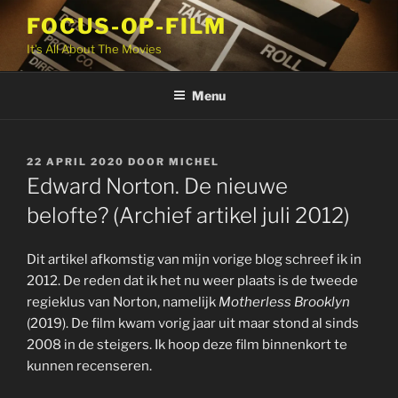
Ga
FOCUS-OP-FILM
naar
It's All About The Movies
de
inhoud
Menu
GEPLAATST
22 APRIL 2020
DOOR
MICHEL
OP
Edward Norton. De nieuwe
belofte? (Archief artikel juli 2012)
Dit artikel afkomstig van mijn vorige blog schreef ik in
2012. De reden dat ik het nu weer plaats is de tweede
regieklus van Norton, namelijk
Motherless Brooklyn
(2019). De film kwam vorig jaar uit maar stond al sinds
2008 in de steigers. Ik hoop deze film binnenkort te
kunnen recenseren.