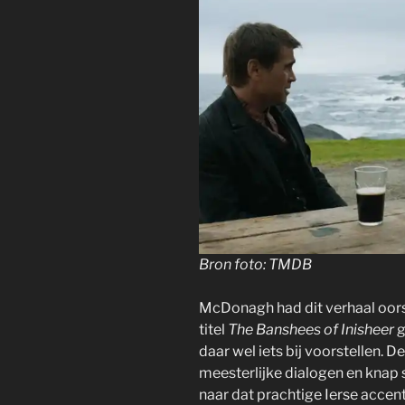
Bron foto: TMDB
McDonagh had dit verhaal oors
titel
The Banshees of Inisheer
g
daar wel iets bij voorstellen. D
meesterlijke dialogen en knap sp
naar dat prachtige Ierse accent 