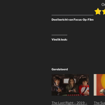
O
Deel bericht van Focus-Op-Film
Vind ik leuk:
Gerelateerd
The Last Right – 2019 –
The Sur