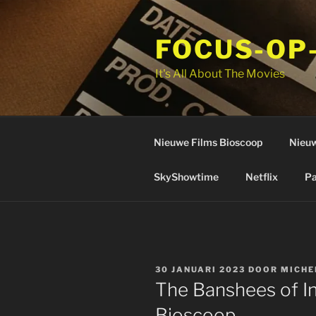
Ga
naar
FOCUS-OP
de
inhoud
It's All About The Movies
Nieuwe Films Bioscoop
Nieuw
SkyShowtime
Netflix
Pa
GEPLAATST
30 JANUARI 2023
DOOR
MICHE
OP
The Banshees of In
Bioscoop