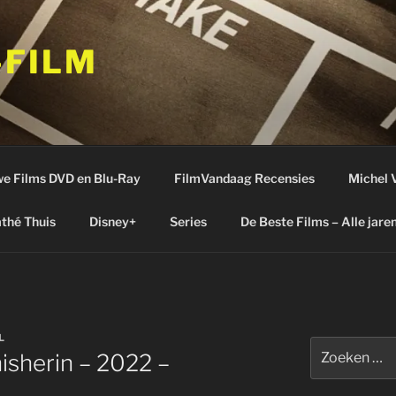
-FILM
e Films DVD en Blu-Ray
FilmVandaag Recensies
Michel 
thé Thuis
Disney+
Series
De Beste Films – Alle jare
L
Zoeken
isherin – 2022 –
naar: