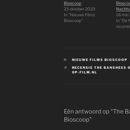
Bioscoop
Bioscoo
23 oktober 2020
Nachtvl
In "Nieuwe Films
16 mei
Bioscoop"
In "De 
recensi
CATEGORIEËN
NIEUWE FILMS BIOSCOOP
TAGS
RECENSIE THE BANSHEES O
OP-FILM.NL
Eén antwoord op “The Ba
Bioscoop”