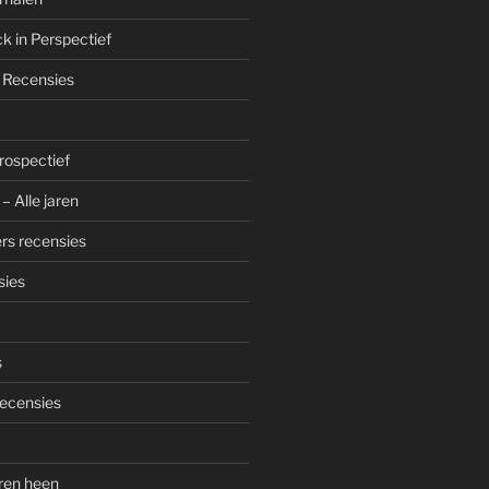
k in Perspectief
 Recensies
trospectief
– Alle jaren
rs recensies
sies
s
ecensies
aren heen