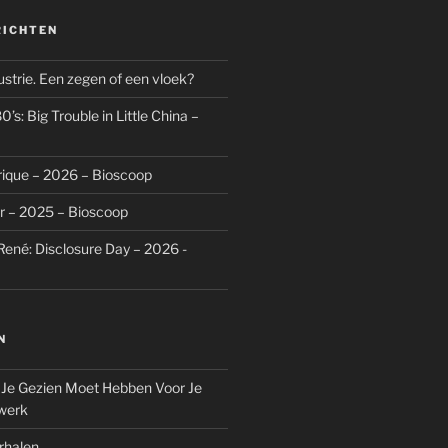
RICHTEN
dustrie. Een zegen of een vloek?
’s: Big Trouble in Little China –
rique – 2026 – Bioscoop
r – 2025 – Bioscoop
René: Disclosure Day – 2026 -
N
 Je Gezien Moet Hebben Voor Je
werk
rhalen