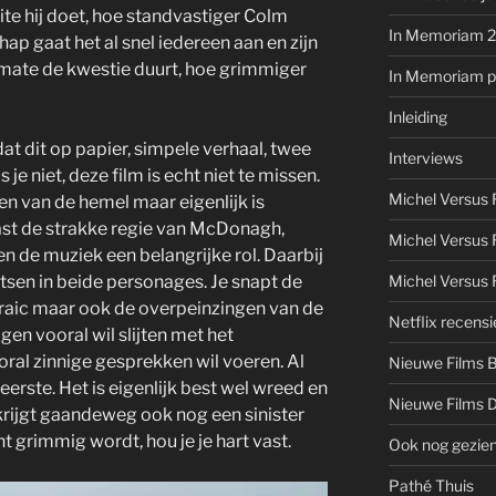
te hij doet, hoe standvastiger Colm
In Memoriam 
ap gaat het al snel iedereen aan en zijn
mate de kwestie duurt, hoe grimmiger
In Memoriam pe
Inleiding
 dat dit op papier, simpele verhaal, twee
Interviews
je niet, deze film is echt niet te missen.
Michel Versus
en van de hemel maar eigenlijk is
ast de strakke regie van McDonagh,
Michel Versus 
n de muziek een belangrijke rol. Daarbij
aatsen in beide personages. Je snapt de
Michel Versus 
raic maar ook de overpeinzingen van de
Netflix recensi
gen vooral wil slijten met het
al zinnige gesprekken wil voeren. Al
Nieuwe Films 
 eerste. Het is eigenlijk best wel wreed en
Nieuwe Films 
 krijgt gaandeweg ook nog een sinister
ht grimmig wordt, hou je je hart vast.
Ook nog gezie
Pathé Thuis