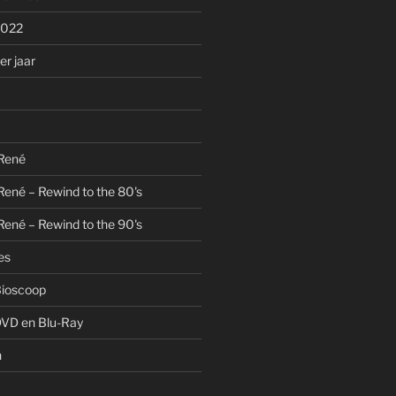
2022
r jaar
 René
René – Rewind to the 80's
René – Rewind to the 90's
es
Bioscoop
DVD en Blu-Ray
n