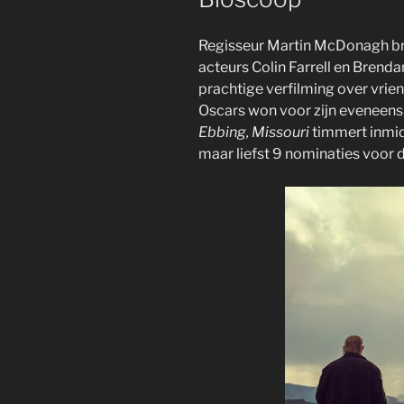
Regisseur Martin McDonagh br
acteurs Colin Farrell en Bren
prachtige verfilming over vri
Oscars won voor zijn eveneen
Ebbing, Missouri
timmert inmid
maar liefst 9 nominaties voor