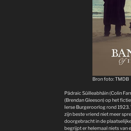
Bron foto: TMDB
Pádraic Súilleabháin (Colin Far
(Brendan Gleeson) op het fictiev
Ierse Burgeroorlog rond 1923.
zijn beste vriend niet meer sp
doorgebracht in de plaatselijk
begrijpt er helemaal niets van 