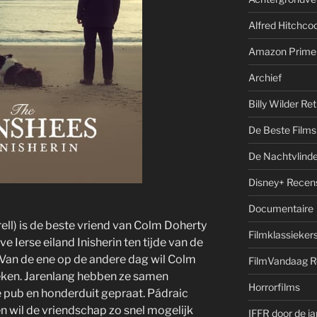
Alfred Hitchcoc
Amazon Prime
Archief
Billy Wilder Re
De Beste Films 
De Nachtvlinde
Disney+ Recen
Documentaire
rell) is de beste vriend van Colm Doherty
Filmklassieker
e Ierse eiland Inisherin ten tijde van de
 Van de ene op de andere dag wil Colm
FilmVandaag R
reken. Jarenlang hebben ze samen
Horrorfilms
e pub en honderduit gepraat. Pádraic
en wil de vriendschap zo snel mogelijk
IFFR door de j