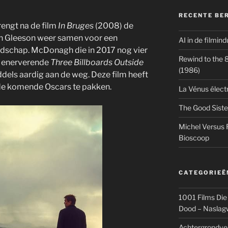
RECENTE BE
engt na de film
In Bruges
(2008) de
dan Gleeson weer samen voor een
AI in de filmin
endschap. McDonagh die in 2017 nog vier
Rewind to the 80
s enerverende
Three Billboards Outside
(1986)
dels aardig aan de weg. Deze film heeft
 de komende Oscars te pakken.
La Vénus élect
The Good Siste
Michel Versus 
Bioscoop
CATEGORIEË
1001 Films Die
Dood – Naslag
Achtergrondve