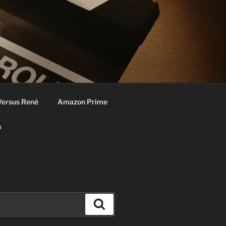
Versus René
Amazon Prime
n
Zoeken