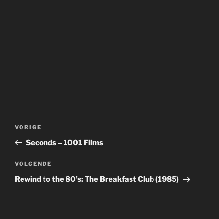
Bericht
Vorig
VORIGE
navigatie
bericht
Seconds – 1001 Films
Volgend
VOLGENDE
bericht
Rewind to the 80’s: The Breakfast Club (1985)