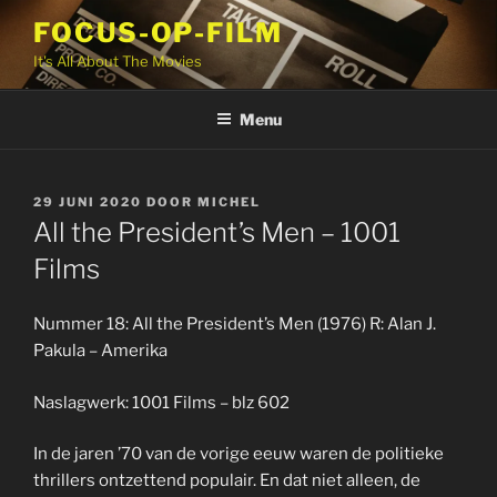
Ga
FOCUS-OP-FILM
naar
It's All About The Movies
de
inhoud
Menu
GEPLAATST
29 JUNI 2020
DOOR
MICHEL
OP
All the President’s Men – 1001
Films
Nummer 18: All the President’s Men (1976) R: Alan J.
Pakula – Amerika
Naslagwerk: 1001 Films – blz 602
In de jaren ’70 van de vorige eeuw waren de politieke
thrillers ontzettend populair. En dat niet alleen, de