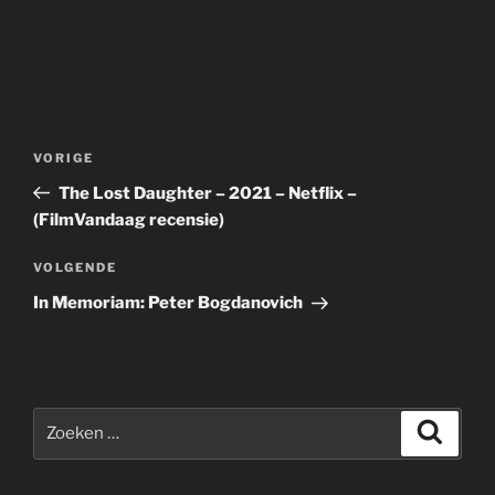
Bericht
Vorig
VORIGE
navigatie
bericht
The Lost Daughter – 2021 – Netflix –
(FilmVandaag recensie)
Volgend
VOLGENDE
bericht
In Memoriam: Peter Bogdanovich
Zoeken
Zoeke
naar: