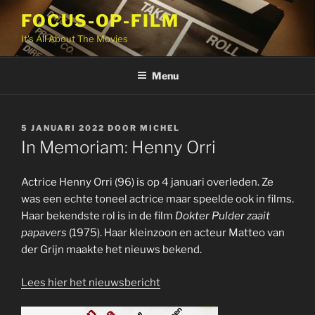
Ga
FOCUS-OP-FILM
naar
It's All About The Movies
de
inhoud
Menu
GEPLAATST
5 JANUARI 2022
DOOR
MICHEL
OP
In Memoriam: Henny Orri
Actrice Henny Orri (96) is op 4 januari overleden. Ze
was een echte toneel actrice maar speelde ook in films.
Haar bekendste rol is in de film
Dokter Pulder zaait
papavers
(1975). Haar kleinzoon en acteur Matteo van
der Grijn maakte het nieuws bekend.
Lees hier het nieuwsbericht