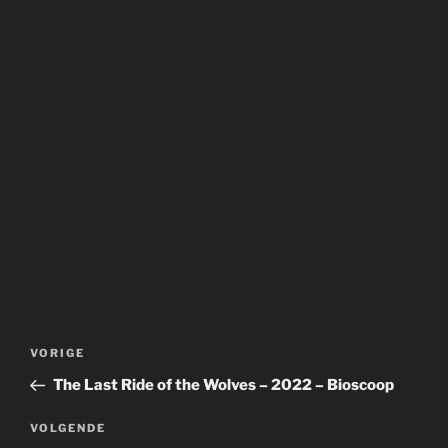
Bericht
Vorig
VORIGE
navigatie
bericht
The Last Ride of the Wolves – 2022 – Bioscoop
Volgend
VOLGENDE