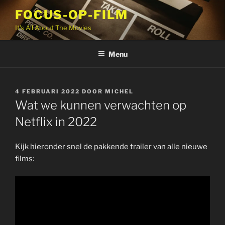
Ga
FOCUS-OP-FILM
naar
It's All About The Movies
de
inhoud
Menu
GEPLAATST
4 FEBRUARI 2022
DOOR
MICHEL
OP
Wat we kunnen verwachten op
Netflix in 2022
Kijk hieronder snel de pakkende trailer van alle nieuwe
films: