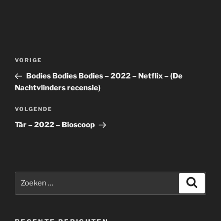
Bericht
Vorig
VORIGE
navigatie
bericht
Bodies Bodies Bodies – 2022 – Netflix – (De
Nachtvlinders recensie)
Volgend
VOLGENDE
bericht
Tár – 2022 – Bioscoop
Zoeken
Zoeke
naar: