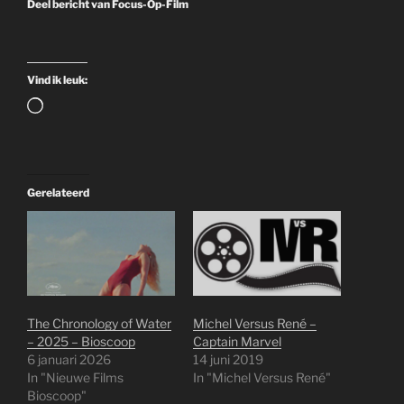
Deel bericht van Focus-Op-Film
Vind ik leuk:
Aan
het
laden...
Gerelateerd
The Chronology of Water
Michel Versus René –
– 2025 – Bioscoop
Captain Marvel
6 januari 2026
14 juni 2019
In "Nieuwe Films
In "Michel Versus René"
Bioscoop"