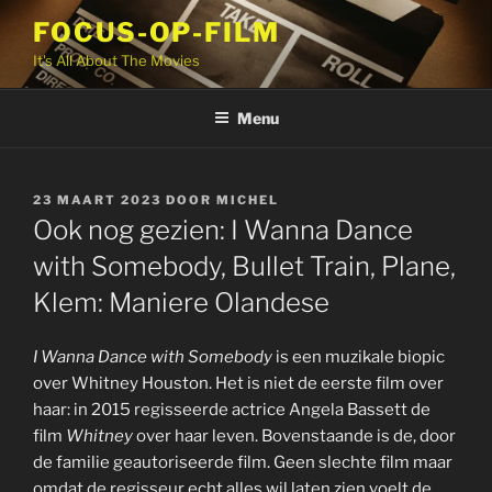
Ga
FOCUS-OP-FILM
naar
It's All About The Movies
de
inhoud
Menu
GEPLAATST
23 MAART 2023
DOOR
MICHEL
OP
Ook nog gezien: I Wanna Dance
with Somebody, Bullet Train, Plane,
Klem: Maniere Olandese
I Wanna Dance with Somebody
is een muzikale biopic
over Whitney Houston. Het is niet de eerste film over
haar: in 2015 regisseerde actrice Angela Bassett de
film
Whitney
over haar leven. Bovenstaande is de, door
de familie geautoriseerde film. Geen slechte film maar
omdat de regisseur echt alles wil laten zien voelt de