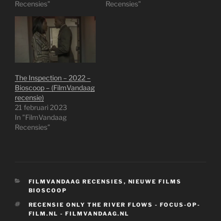
Recensies"
Recensies"
The Inspection – 2022 –
Bioscoop – (FilmVandaag
recensie)
21 februari 2023
In "FilmVandaag
Recensies"
CATEGORIEËN
FILMVANDAAG RECENSIES
,
NIEUWE FILMS
BIOSCOOP
TAGS
RECENSIE ONLY THE RIVER FLOWS - FOCUS-OP-
FILM.NL - FILMVANDAAG.NL