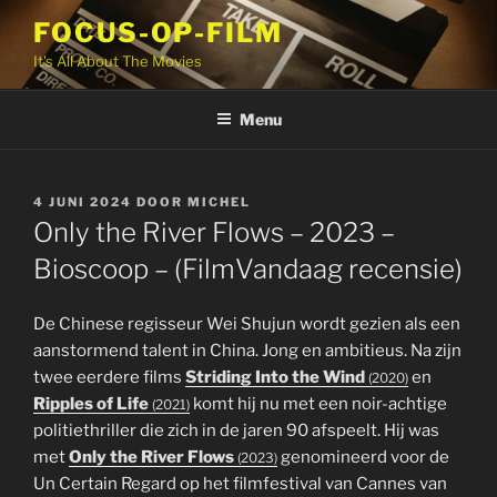
Ga
FOCUS-OP-FILM
naar
It's All About The Movies
de
inhoud
Menu
GEPLAATST
4 JUNI 2024
DOOR
MICHEL
OP
Only the River Flows – 2023 –
Bioscoop – (FilmVandaag recensie)
De Chinese regisseur Wei Shujun wordt gezien als een
aanstormend talent in China. Jong en ambitieus. Na zijn
twee eerdere films
Striding Into the Wind
en
(2020)
Ripples of Life
komt hij nu met een noir-achtige
(2021)
politiethriller die zich in de jaren 90 afspeelt. Hij was
met
Only the River Flows
genomineerd voor de
(2023)
Un Certain Regard op het filmfestival van Cannes van