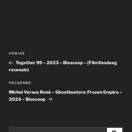
Bericht
Vorig
VORIGE
navigatie
bericht
Together 99 – 2023 – Bioscoop – (FilmVandaag
recensie)
Volgend
VOLGENDE
bericht
Michel Versus René – Ghostbusters: Frozen Empire –
2024 – Bioscoop
Zoeken