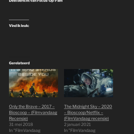
Deel bericht van Focus-Op-Film
Vind ik leuk:
Gerelateerd
Only the Brave – 2017 –
The Midnight Sky – 2020
Bioscoop – (Filmvandaag
– Bioscoop/Netflix –
Recensie)
(FilmVandaag recensie)
31 mei 2018
2 januari 2021
In "FilmVandaag
In "FilmVandaag