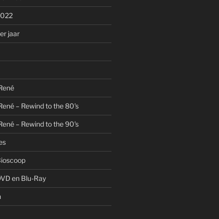
2022
r jaar
 René
René – Rewind to the 80's
René – Rewind to the 90's
es
Bioscoop
DVD en Blu-Ray
n