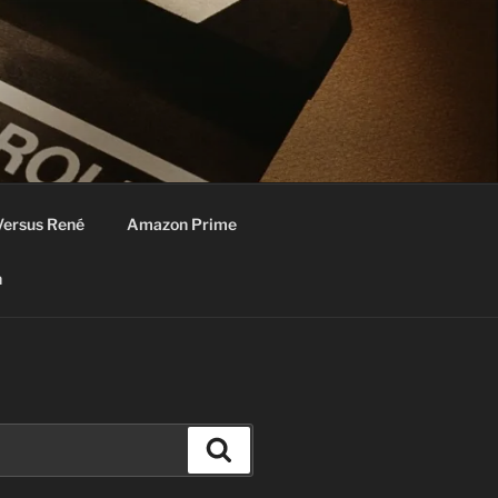
Versus René
Amazon Prime
n
Zoeken