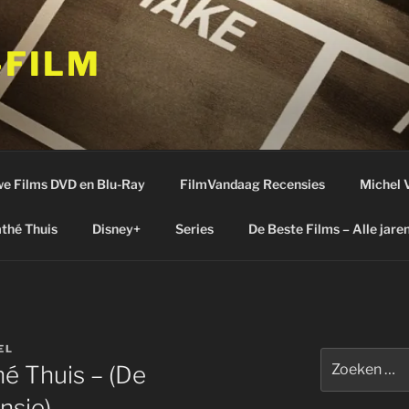
-FILM
e Films DVD en Blu-Ray
FilmVandaag Recensies
Michel 
thé Thuis
Disney+
Series
De Beste Films – Alle jare
EL
Zoeken
hé Thuis – (De
naar:
nsie)