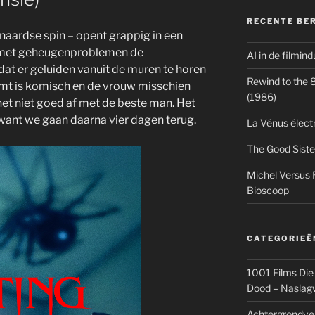
RECENTE BE
naardse spin – opent grappig in een
 met geheugenproblemen de
AI in de filmin
dat er geluiden vanuit de muren te horen
Rewind to the 80
komt is komisch en de vrouw misschien
(1986)
het niet goed af met de beste man. Het
jn want we gaan daarna vier dagen terug.
La Vénus élect
The Good Siste
Michel Versus 
Bioscoop
CATEGORIEË
1001 Films Die
Dood – Naslag
Achtergrondve