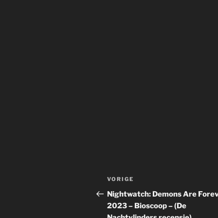
Bericht
Vorig
VORIGE
navigatie
bericht
Nightwatch: Demons Are Forev
2023 – Bioscoop – (De
Nachtvlinders recensie)