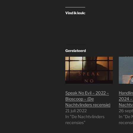
Vind ik leuk:
Gerelateerd
Speak No Evil – 2022 –
Handlin
Bioscoop – (De
2024 – 
Nachtvlinders recensie)
Nachtvl
21 juli 2022
26 sep
In "De Nachtvlinders
In "De 
recensies"
recensi