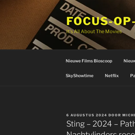
Ga
naar
FOCUS-OP
de
inhoud
It's All About The Movies
Nieuwe Films Bioscoop
Nieuw
SkyShowtime
Netflix
Pa
GEPLAATST
6 AUGUSTUS 2024
DOOR
MICH
OP
Sting – 2024 – Pat
Nachtvlinders rece