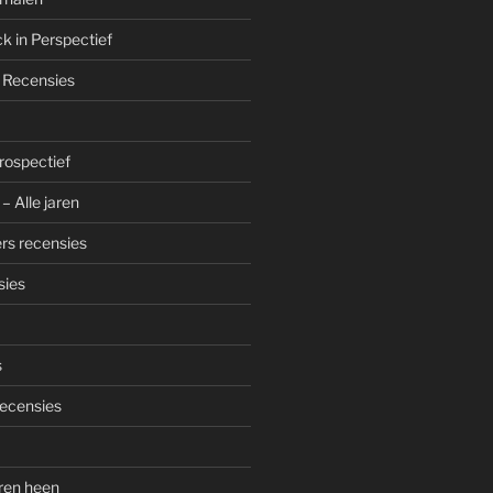
k in Perspectief
 Recensies
trospectief
– Alle jaren
rs recensies
sies
s
ecensies
aren heen