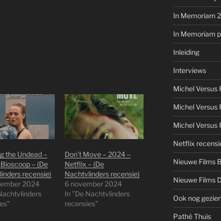
In Memoriam 
In Memoriam pe
Inleiding
Interviews
Michel Versus
Michel Versus 
Michel Versus 
Netflix recensi
g the Undead –
Don’t Move – 2024 –
Nieuwe Films 
Bioscoop – (De
Netflix – (De
inders recensie)
Nachtvlinders recensie)
Nieuwe Films 
tember 2024
6 november 2024
Nachtvlinders
In "De Nachtvlinders
Ook nog gezie
es"
recensies"
Pathé Thuis