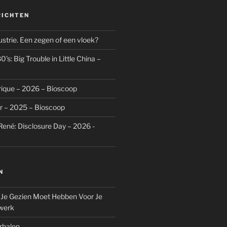
RICHTEN
dustrie. Een zegen of een vloek?
’s: Big Trouble in Little China –
rique – 2026 – Bioscoop
r – 2025 – Bioscoop
René: Disclosure Day – 2026 -
N
 Je Gezien Moet Hebben Voor Je
werk
rhalen