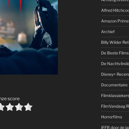
Alfred Hitchcoc
Amazon Prime
Archief
Billy Wilder Re
De Beste Films 
De Nachtvlinde
Disney+ Recen
Documentaire
Filmklassieker
nze score
FilmVandaag R
Horrorfilms
IFFR door de j