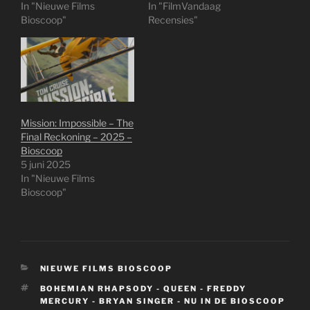
In "Nieuwe Films
In "FilmVandaag
Bioscoop"
Recensies"
Mission: Impossible – The
Final Reckoning – 2025 –
Bioscoop
5 juni 2025
In "Nieuwe Films
Bioscoop"
CATEGORIEËN
NIEUWE FILMS BIOSCOOP
TAGS
BOHEMIAN RHAPSODY - QUEEN - FREDDY
MERCURY - BRYAN SINGER - NU IN DE BIOSCOOP