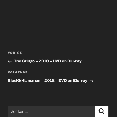
Bericht
Vorig
VORIGE
navigatie
bericht
The Gringo – 2018 – DVD en Blu-ray
Volgend
VOLGENDE
bericht
BlacKkKlansman – 2018 – DVD en Blu-ray
Zoeken
Zoeke
naar: