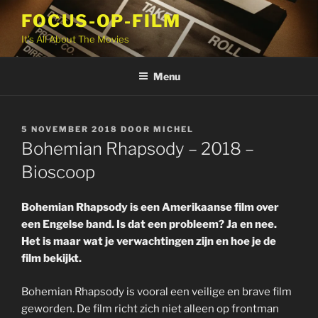
Ga
FOCUS-OP-FILM
naar
It's All About The Movies
de
inhoud
Menu
GEPLAATST
5 NOVEMBER 2018
DOOR
MICHEL
OP
Bohemian Rhapsody – 2018 –
Bioscoop
Bohemian Rhapsody is een Amerikaanse film over
een Engelse band. Is dat een probleem? Ja en nee.
Het is maar wat je verwachtingen zijn en hoe je de
film bekijkt.
Bohemian Rhapsody is vooral een veilige en brave film
geworden. De film richt zich niet alleen op frontman