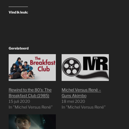
Vind ik leuk:
Gerelateerd
Rewind to the 80’s: The
Michel Versus René –
Breakfast Club (1985)
Guns Akimbo
15 juli 2020
18 mei 2020
In "Michel Versus René"
In "Michel Versus René"