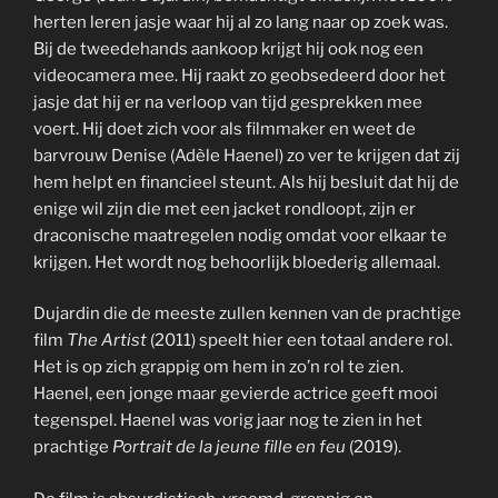
herten leren jasje waar hij al zo lang naar op zoek was.
Bij de tweedehands aankoop krijgt hij ook nog een
videocamera mee. Hij raakt zo geobsedeerd door het
jasje dat hij er na verloop van tijd gesprekken mee
voert. Hij doet zich voor als filmmaker en weet de
barvrouw Denise (Adèle Haenel) zo ver te krijgen dat zij
hem helpt en financieel steunt. Als hij besluit dat hij de
enige wil zijn die met een jacket rondloopt, zijn er
draconische maatregelen nodig omdat voor elkaar te
krijgen. Het wordt nog behoorlijk bloederig allemaal.
Dujardin die de meeste zullen kennen van de prachtige
film
The Artist
(2011) speelt hier een totaal andere rol.
Het is op zich grappig om hem in zo’n rol te zien.
Haenel, een jonge maar gevierde actrice geeft mooi
tegenspel. Haenel was vorig jaar nog te zien in het
prachtige
Portrait de la jeune fille en feu
(2019).