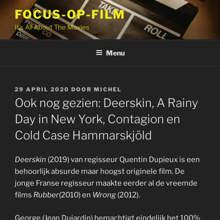
Ga
FOCUS-OP-FILM
naar
It's All About The Movies
de
inhoud
Menu
GEPLAATST
29 APRIL 2020
DOOR
MICHEL
OP
Ook nog gezien: Deerskin, A Rainy
Day in New York, Contagion en
Cold Case Hammarskjöld
Deerskin
(2019) van regisseur Quentin Dupieux is een
behoorlijk absurde maar hoogst originele film. De
jonge Franse regisseur maakte eerder al de vreemde
films
Rubber
(2010) en
Wrong
(2012).
George (Jean Dujardin) bemachtigt eindelijk het 100%