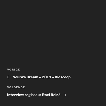
Bericht
Vorig
VORIGE
navigatie
bericht
Noura’s Dream – 2019 – Bioscoop
Volgend
VOLGENDE
bericht
Interview regisseur Roel Reiné