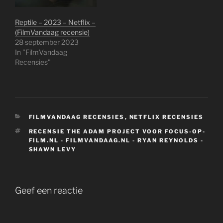
Reptile – 2023 – Netflix –
(FilmVandaag recensie)
28 september 2023
In "FilmVandaag
Recensies"
CATEGORIEËN
FILMVANDAAG RECENSIES
,
NETFLIX RECENSIES
TAGS
RECENSIE THE ADAM PROJECT VOOR FOCUS-OP-
FILM.NL - FILMVANDAAG.NL - RYAN REYNOLDS -
SHAWN LEVY
Geef een reactie