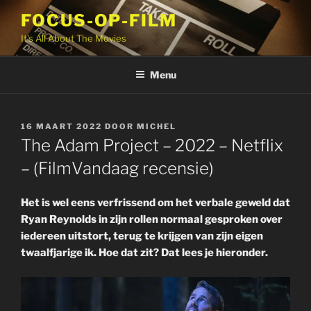
Ga
FOCUS-OP-FILM
naar
It's All About The Movies
de
inhoud
Menu
GEPLAATST
16 MAART 2022
DOOR
MICHEL
OP
The Adam Project – 2022 – Netflix
– (FilmVandaag recensie)
Het is wel eens verfrissend om het verbale geweld dat
Ryan Reynolds in zijn rollen normaal gesproken over
iedereen uitstort, terug te krijgen van zijn eigen
twaalfjarige ik. Hoe dat zit? Dat lees je hieronder.