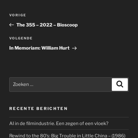
Bericht
Vorig
VORIGE
navigatie
bericht
The 355 – 2022 – Bioscoop
Volgend
VOLGENDE
bericht
In Memoriam: William Hurt
Zoeken
Zoeke
naar:
RECENTE BERICHTEN
AI in de filmindustrie. Een zegen of een vloek?
Rewind to the 80’s: Big Trouble in Little China – (1986)