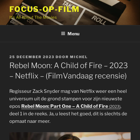
Ga
FOCUS-OP-FILM
naar
It's All About The Movies
de
inhoud
Menu
GEPLAATST
25 DECEMBER 2023
DOOR
MICHEL
OP
Rebel Moon: A Child of Fire – 2023
– Netflix – (FilmVandaag recensie)
Regisseur Zack Snyder mag van Netflix weer een heel
universum uit de grond stampen voor zijn nieuwste
epos
Rebel Moon: Part One – A Child of Fire
,
(2023)
deel 1 in de reeks. Ja, u leest het goed, dit is slechts de
opmaat naar meer.