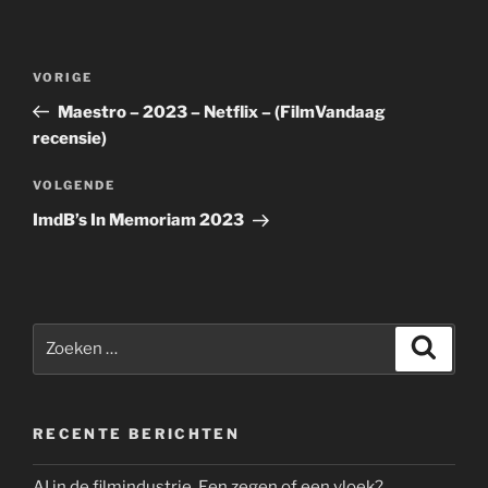
Bericht
Vorig
VORIGE
navigatie
bericht
Maestro – 2023 – Netflix – (FilmVandaag
recensie)
Volgend
VOLGENDE
bericht
ImdB’s In Memoriam 2023
Zoeken
Zoeke
naar:
RECENTE BERICHTEN
AI in de filmindustrie. Een zegen of een vloek?