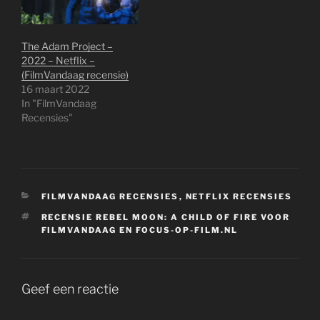
The Adam Project –
2022 – Netflix –
(FilmVandaag recensie)
16 maart 2022
In "FilmVandaag
Recensies"
CATEGORIEËN
FILMVANDAAG RECENSIES
,
NETFLIX RECENSIES
TAGS
RECENSIE REBEL MOON: A CHILD OF FIRE VOOR
FILMVANDAAG EN FOCUS-OP-FILM.NL
Geef een reactie