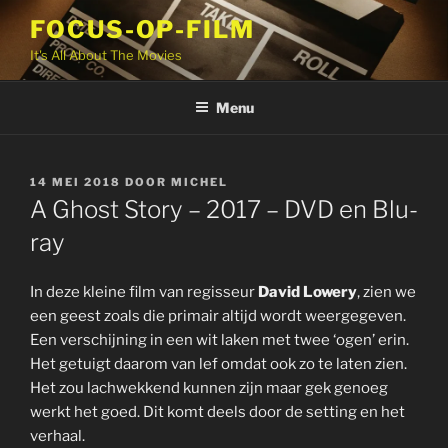
Ga
FOCUS-OP-FILM
naar
It's All About The Movies
de
inhoud
Menu
GEPLAATST
14 MEI 2018
DOOR
MICHEL
OP
A Ghost Story – 2017 – DVD en Blu-
ray
In deze kleine film van regisseur
David Lowery
, zien we
een geest zoals die primair altijd wordt weergegeven.
Een verschijning in een wit laken met twee ‘ogen’ erin.
Het getuigt daarom van lef omdat ook zo te laten zien.
Het zou lachwekkend kunnen zijn maar gek genoeg
werkt het goed. Dit komt deels door de setting en het
verhaal.