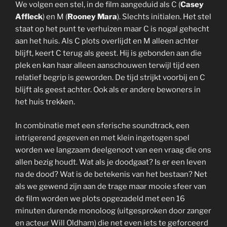
We volgen een stel, in de film aangeduid als C (
Casey
Affleck
) en M (
Rooney Mara
). Slechts initialen. Het stel
staat op het punt te verhuizen maar C is nogal gehecht
aan het huis. Als C plots overlijdt en M alleen achter
blijft, keert C terug als geest. Hij is gebonden aan die
plek en kan haar alleen aanschouwen terwijl tijd een
relatief begrip is geworden. De tijd strijkt voorbij en C
blijft als geest achter. Ook als er andere bewoners in
het huis trekken.
In combinatie met een sferische soundtrack, een
intrigerend gegeven en met klein ingetogen spel
worden we langzaam deelgenoot van een vraag die ons
allen bezig houdt. Wat als je doodgaat? Is er een leven
na de dood? Wat is de betekenis van het bestaan? Net
als we gewend zijn aan de trage maar mooie sfeer van
de film worden we plots opgezadeld met een 16
minuten durende monoloog (uitgesproken door zanger
en acteur Will Oldham) die net even iets te geforceerd