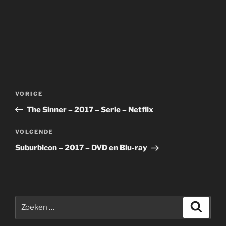
Bericht
Vorig
VORIGE
navigatie
bericht
The Sinner – 2017 – Serie – Netflix
Volgend
VOLGENDE
bericht
Suburbicon – 2017 – DVD en Blu-ray
Zoeken
Zoeke
naar: