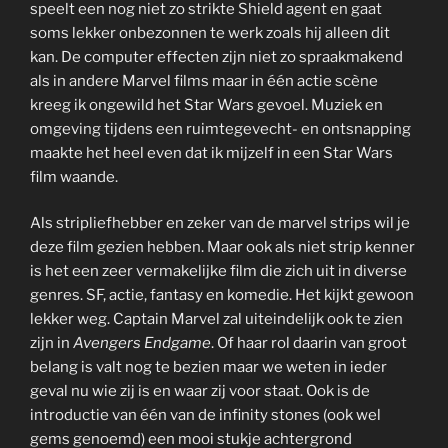
speelt een nog niet zo strikte Shield agent en gaat
soms lekker onbezonnen te werk zoals hij alleen dit
kan. De computer effecten zijn niet zo spraakmakend
als in andere Marvel films maar in één actie scène
kreeg ik ongewild het Star Wars gevoel. Muziek en
omgeving tijdens een ruimtegevecht- en ontsnapping
maakte het heel even dat ik mijzelf in een Star Wars
film waande.
Als stripliefhebber en zeker van de marvel strips wil je
deze film gezien hebben. Maar ook als niet strip kenner
is het een zeer vermakelijke film die zich uit in diverse
genres. SF, actie, fantasy en komedie. Het kijkt gewoon
lekker weg. Captain Marvel zal uiteindelijk ook te zien
zijn in
Avengers Endgame
. Of haar rol daarin van groot
belang is valt nog te bezien maar we weten in ieder
geval nu wie zij is en waar zij voor staat. Ook is de
introductie van één van de infinity stones (ook wel
gems genoemd) een mooi stukje achtergrond