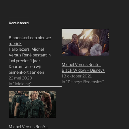
Gerelateerd
Binnenkort een nieuwe
rubriek
Hallo lezers, Michel
Versus René bestaat in
juni precies 1 jaar.
Michel Versus René –
Daarom willen wij
Black Widow – Disney+
binnenkort aan een
13 oktober 2021
nieuwe rubriek beginnen
22 mei 2020
In "Disney+ Recensies"
die we dan afwisselend
In "Inleiding"
gaan posten. De nieuwe
rubriek zal Rewind to the
80's gaan heten. Wij
gaan daar films uit de
jaren 80 van de vorige
eeuw terugkijken en…
Michel Versus René –