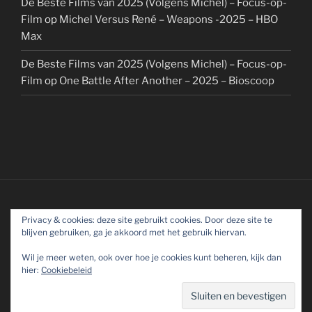
De Beste Films van 2025 (Volgens Michel) – Focus-op-
Film
op
Michel Versus René – Weapons -2025 – HBO
Max
De Beste Films van 2025 (Volgens Michel) – Focus-op-
Film
op
One Battle After Another – 2025 – Bioscoop
Privacy & cookies: deze site gebruikt cookies. Door deze site te
blijven gebruiken, ga je akkoord met het gebruik hiervan.
Wil je meer weten, ook over hoe je cookies kunt beheren, kijk dan
hier:
Cookiebeleid
Ondersteund door WordPress