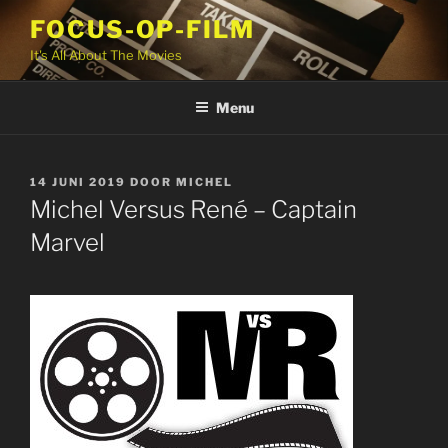
Ga
FOCUS-OP-FILM
naar
It's All About The Movies
de
inhoud
Menu
GEPLAATST
14 JUNI 2019
DOOR
MICHEL
OP
Michel Versus René – Captain
Marvel