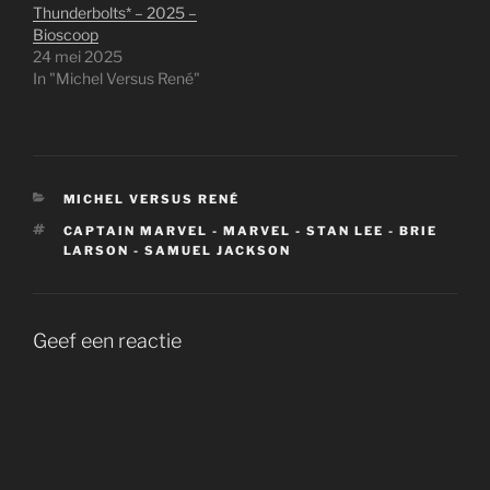
Thunderbolts* – 2025 –
Bioscoop
24 mei 2025
In "Michel Versus René"
CATEGORIEËN
MICHEL VERSUS RENÉ
TAGS
CAPTAIN MARVEL - MARVEL - STAN LEE - BRIE
LARSON - SAMUEL JACKSON
Geef een reactie