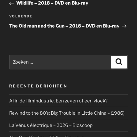
bericht
Wildlife – 2018 – DVD en Blu-ray
Volgend
VOLGENDE
bericht
The Old man and the Gun – 2018 – DVD en Blu-ray
Zoeken
Zoeke
naar:
RECENTE BERICHTEN
AI in de filmindustrie. Een zegen of een vloek?
Rewind to the 80’s: Big Trouble in Little China – (1986)
La Vénus électrique – 2026 – Bioscoop