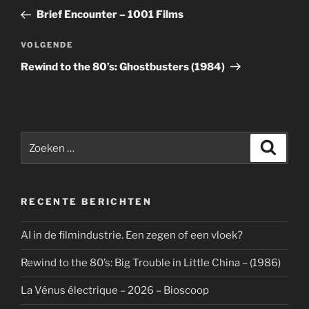
navigatie
bericht
Brief Encounter – 1001 Films
Volgend
VOLGENDE
bericht
Rewind to the 80’s: Ghostbusters (1984)
Zoeken
Zoeke
naar:
RECENTE BERICHTEN
AI in de filmindustrie. Een zegen of een vloek?
Rewind to the 80’s: Big Trouble in Little China – (1986)
La Vénus électrique – 2026 – Bioscoop