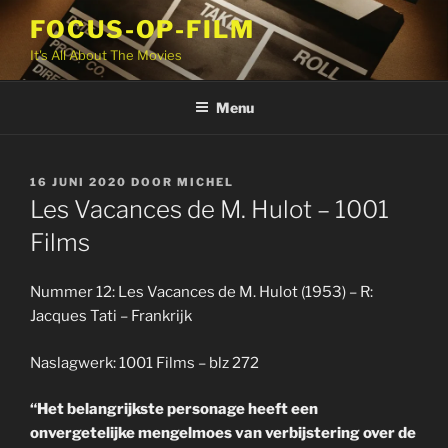
Ga
FOCUS-OP-FILM
naar
It's All About The Movies
de
inhoud
Menu
GEPLAATST
16 JUNI 2020
DOOR
MICHEL
OP
Les Vacances de M. Hulot – 1001
Films
Nummer 12: Les Vacances de M. Hulot (1953) – R:
Jacques Tati – Frankrijk
Naslagwerk: 1001 Films – blz 272
“Het belangrijkste personage heeft een
onvergetelijke mengelmoes van verbijstering over de