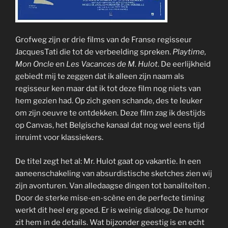
Grofweg zijn er drie films van de Franse regisseur
JacquesTati die tot de verbeelding spreken.
Playtime,
Mon Oncle
en
Les Vacances de M. Hulot
. De eerlijkheid
gebiedt mij te zeggen dat ik alleen zijn naam als
regisseur ken maar dat ik tot deze film nog niets van
hem gezien had. Op zich geen schande, des te leuker
om zijn oeuvre te ontdekken. Deze film zag ik destijds
op Canvas, het Belgische kanaal dat nog wel eens tijd
inruimt voor klassiekers.
De titel zegt het al: Mr. Hulot gaat op vakantie. In een
aaneenschakeling van absurdistische sketches zien wij
zijn avonturen. Van alledaagse dingen tot banaliteiten .
Door de sterke mise-en-scène en de perfecte timing
werkt dit heel erg goed. Er is weinig dialoog. De humor
zit hem in de details. Wat bijzonder geestig is en echt