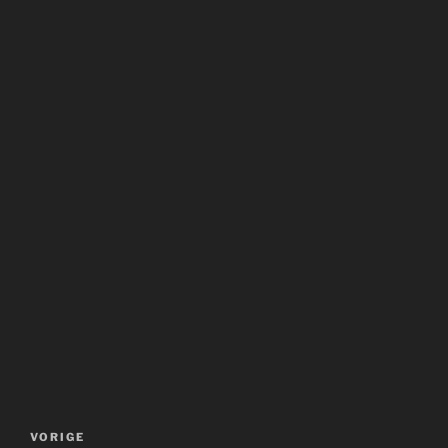
Bericht
Vorig
VORIGE