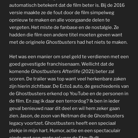
automatisch betekent dat de film beter is. Bij de 2016
versie maakte ze de fout door de film simpelweg
opnieuw te maken en alle voorgaande delen te
vergeten. Het miste de fanbase en de nostalgie. Ze
hadden die film een andere titel moeten geven want
met de originele
Ghostbusters
had het niets te maken.
Het was een manier om snel geld te verdienen met een
goed gevestigde franchisenaam. Wellicht dat de
komende
Ghostbusters Afterlife
(2021) beter zal
scoren. De trailer was top want veel herkenbare zaken
zijn hierin zichtbaar. De Ecto1 auto, de geschiedenis van
de Ghostbusters erkend op YouTube en de personen in
de film. En zag ik daar een terrordog? Ik ben in ieder
geval benieuwd naar dit deel en wil hem zeker gaan
zien. Jason, de zoon van Reitman die de Ghostbusters
legacy voortzet. Ghostbusters heeft een speciaal
plekje in mijn hart. Humor, actie en een spectaculair
einde met een grote rol voor de Stay Puft