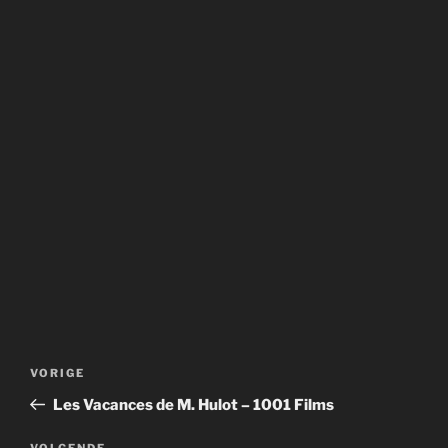
Bericht
Vorig
VORIGE
navigatie
bericht
Les Vacances de M. Hulot – 1001 Films