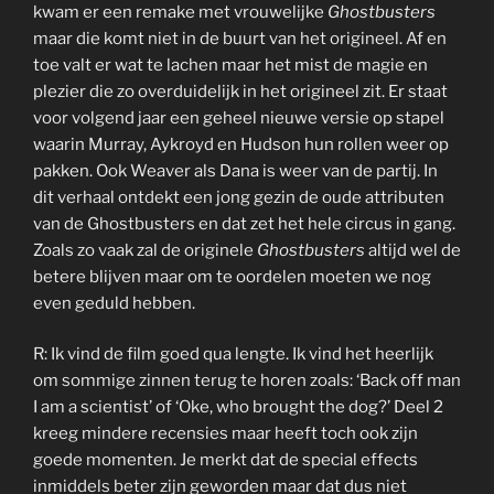
kwam er een remake met vrouwelijke
Ghostbusters
maar die komt niet in de buurt van het origineel. Af en
toe valt er wat te lachen maar het mist de magie en
plezier die zo overduidelijk in het origineel zit. Er staat
voor volgend jaar een geheel nieuwe versie op stapel
waarin Murray, Aykroyd en Hudson hun rollen weer op
pakken. Ook Weaver als Dana is weer van de partij. In
dit verhaal ontdekt een jong gezin de oude attributen
van de Ghostbusters en dat zet het hele circus in gang.
Zoals zo vaak zal de originele
Ghostbusters
altijd wel de
betere blijven maar om te oordelen moeten we nog
even geduld hebben.
R: Ik vind de film goed qua lengte. Ik vind het heerlijk
om sommige zinnen terug te horen zoals: ‘Back off man
I am a scientist’ of ‘Oke, who brought the dog?’ Deel 2
kreeg mindere recensies maar heeft toch ook zijn
goede momenten. Je merkt dat de special effects
inmiddels beter zijn geworden maar dat dus niet