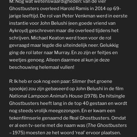
M: Nog wat wetenswaardigheden: van de vier
Ghostbusters overleed Harold Ramis in 2014 op 69-
jarige leeftijd. De rol van Peter Venkman werd in eerste
instantie voor John Belushi (een goede vriend van
Aykroyd) geschreven maar die overleed tijdens het
schrijven. Michael Keaton werd toen voor de rol
gevraagd maar legde die uiteindelijk neer. Gelukkig
ging de rol later naar Murray. En zo zijn er feitjes en
weetjes genoeg. Alleen daarmee al kun je deze
beschouwing helemaal vullen!
R: Ik heb er ook nog een paar: Slimer (het groene
spookje) zou zijn gebaseerd op John Belushi in de film
National Lampoon Animal’s House
(1978). De hitsingle
Ghostbusters heeft lang in de top 40 gestaan en wordt
nog steeds vrolijk meegezongen. En er kwam een
tekenfilmserie genaamd de Real Ghostbusters. Omdat
er al een tv-serie met die naam was (
The Ghostbusters
– 1975) moesten ze het woord ‘real’ ervoor plaatsen.