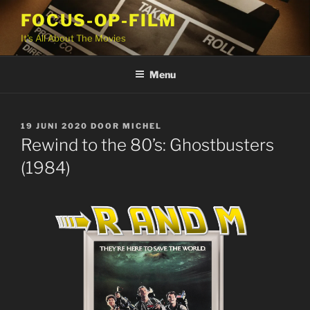
Ga
FOCUS-OP-FILM
naar
It's All About The Movies
de
inhoud
Menu
GEPLAATST
19 JUNI 2020
DOOR
MICHEL
OP
Rewind to the 80’s: Ghostbusters
(1984)