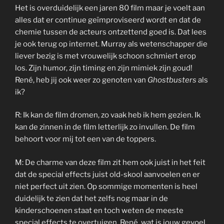
Het is overduidelijk een jaren 80 film maar je voelt aan
alles dat er continue geïmproviseerd wordt en dat de
chemie tussen de acteurs ontzettend goed is. Dat lees
je ook terug op internet. Murray als wetenschapper die
liever bezig is met vrouwelijk schoon schmiert erop
los. Zijn humor, zijn timing en zijn mimiek zijn goud!
René, heb jij ook weer zo genoten van
Ghostbusters
als
ik?
R: Ik kan de film dromen, zo vaak heb ik hem gezien. Ik
kan de zinnen in de film letterlijk zo invullen. De film
behoort voor mij tot een van de toppers.
M: De charme van deze film zit hem ook juist in het feit
dat de special effects juist old-skool aanvoelen en er
niet perfect uit zien. Op sommige momenten is heel
duidelijk te zien dat het zelfs nog maar in de
kinderschoenen staat en toch weten de meeste
special effects te overtuigen. René, wat is jouw gevoel