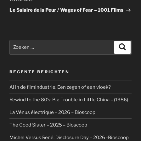
Volgend
VOLGENDE
bericht
Le Salaire de la Peur / Wages of Fear – 1001 Films
Zoeken
Zoeke
naar:
RECENTE BERICHTEN
AI in de filmindustrie. Een zegen of een vloek?
Rewind to the 80’s: Big Trouble in Little China – (1986)
La Vénus électrique – 2026 – Bioscoop
The Good Sister – 2025 – Bioscoop
Michel Versus René: Disclosure Day – 2026 -Bioscoop