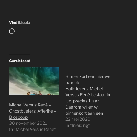
Vind ik leuk:
Aan
het
laden...
Gerelateerd
Binnenkort een nieuwe
rubriek
Hallo lezers, Michel
Versus René bestaat in
juni precies 1 jaar.
Michel Versus René –
Daarom willen wij
Ghostbusters: Afterlife –
binnenkort aan een
Bioscoop
nieuwe rubriek beginnen
22 mei 2020
30 november 2021
die we dan afwisselend
In "Inleiding"
In "Michel Versus René"
gaan posten. De nieuwe