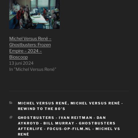
rubriek zal Rewind to the
80's gaan heten. Wij
gaan daar films uit de
jaren 80 van de vorige
eeuw terugkijken en…
Michel Versus René –
Ghostbusters: Frozen
Empire – 2024 –
Bioscoop
13 juni 2024
In "Michel Versus René"
CATEGORIEËN
MICHEL VERSUS RENÉ
,
MICHEL VERSUS RENÉ -
REWIND TO THE 80'S
TAGS
GHOSTBUSTERS - IVAN REITMAN - DAN
AYKROYD - BILL MURRAY - GHOSTBUSTERS
AFTERLIFE - FOCUS-OP-FILM.NL - MICHEL VS
RENÉ