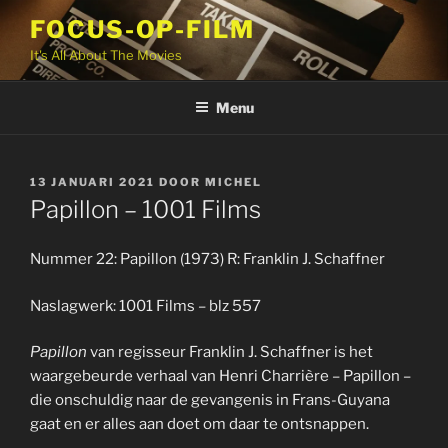
Ga
FOCUS-OP-FILM
naar
It's All About The Movies
de
inhoud
Menu
GEPLAATST
13 JANUARI 2021
DOOR
MICHEL
OP
Papillon – 1001 Films
Nummer 22: Papillon (1973) R: Franklin J. Schaffner
Naslagwerk: 1001 Films – blz 557
Papillon
van regisseur Franklin J. Schaffner is het
waargebeurde verhaal van Henri Charrière – Papillon –
die onschuldig naar de gevangenis in Frans-Guyana
gaat en er alles aan doet om daar te ontsnappen.