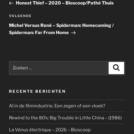
bericht
Honest Thief – 2020 – Bioscoop/Pathé Thuis
Volgend
VOLGENDE
bericht
Michel Versus René – Spiderman: Homecoming /
Spiderman: Far From Home
Zoeken
Zoeke
naar:
RECENTE BERICHTEN
AI in de filmindustrie. Een zegen of een vloek?
Rewind to the 80’s: Big Trouble in Little China – (1986)
La Vénus électrique – 2026 – Bioscoop